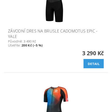
ZÁVODNÍ DRES NA BRUSLE CADOMOTUS EPIC -
YALE
Původně:
3 490 Kč
Ušetříte
:
200 Kč (–5 %)
3 290 Kč
DETAIL