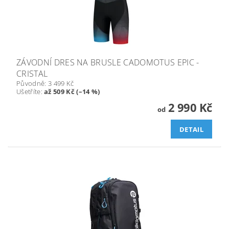
ZÁVODNÍ DRES NA BRUSLE CADOMOTUS EPIC -
CRISTAL
Původně:
3 499 Kč
Ušetříte
:
až 509 Kč (–14 %)
2 990 Kč
od
DETAIL