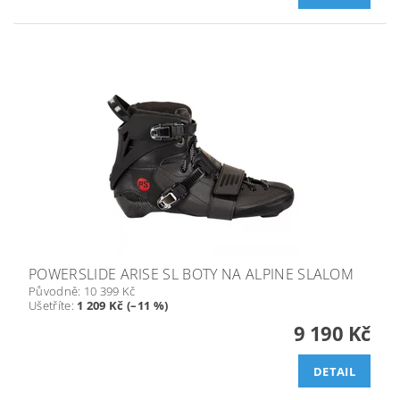
POWERSLIDE ARISE SL BOTY NA ALPINE SLALOM
Původně:
10 399 Kč
Ušetříte
:
1 209 Kč (–11 %)
9 190 Kč
DETAIL