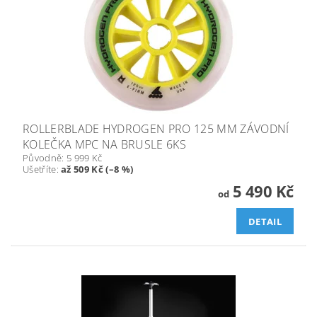
ROLLERBLADE HYDROGEN PRO 125 MM ZÁVODNÍ
KOLEČKA MPC NA BRUSLE 6KS
Původně:
5 999 Kč
Ušetříte
:
až 509 Kč (–8 %)
5 490 Kč
od
DETAIL