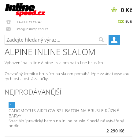
0 Kč
CZK
EUR
+420603939747
info@inlinespeed.cz
ALPINE INLINE SLALOM
Vybavení na in-line Alpine - slalom na in-line bruslích.
Zpevněný kotník v bruslích na slalom pomáhá lépe zvládat vysokou
rychlost a ostrá zatáčky.
NEJPRODÁVANĚJŠÍ
1.
CADOMOTUS AIRFLOW 32L BATOH NA BRUSLE RŮZNÉ
BARVY
Speciální praktický batoh na inline brusle. Speciálně vytvářený
podle...
2 290 Kč