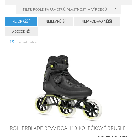
FILTR PODLE PARAMETRŮ, VLASTNOSTÍ A VÝROBCŮ
NEJDRAŽŠÍ
NEJLEVNĚJŠÍ
NEJPRODÁVANĚJŠÍ
ABECEDNĚ
15
položek celkem
ROLLERBLADE REVV BOA 110 KOLEČKOVÉ BRUSLE