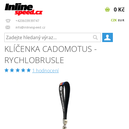
0 Kč
CZK
EUR
+420603939747
info@inlinespeed.cz
KLÍČENKA CADOMOTUS -
RYCHLOBRUSLE
1 hodnocení