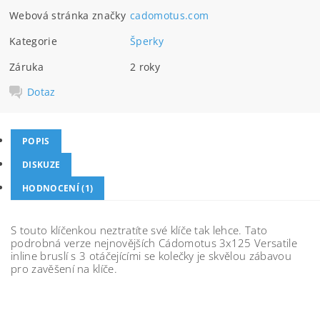
Webová stránka značky
cadomotus.com
Kategorie
Šperky
Záruka
2 roky
Dotaz
POPIS
DISKUZE
HODNOCENÍ (1)
S touto klíčenkou neztratíte své klíče tak lehce. Tat
o
podrobná verze nejnovějších Cádomotus 3x125 Versatile
inline bruslí s 3 otáčejícími se kolečky je skvělou zábavou
pro zavěšení na klíče.