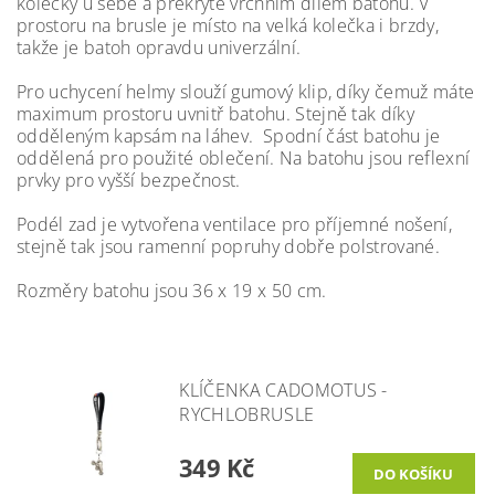
kolečky u sebe a překryté vrchním dílem batohu. V
prostoru na brusle je místo na velká kolečka i brzdy,
takže je batoh opravdu univerzální.
Pro uchycení helmy slouží gumový klip, díky čemuž máte
maximum prostoru uvnitř batohu. Stejně tak díky
odděleným kapsám na láhev. Spodní část batohu je
oddělená pro použité oblečení. Na batohu jsou reflexní
prvky pro vyšší bezpečnost.
Podél zad je vytvořena ventilace pro příjemné nošení,
stejně tak jsou ramenní popruhy dobře polstrované.
Rozměry batohu jsou 36 x 19 x 50 cm.
KLÍČENKA CADOMOTUS -
RYCHLOBRUSLE
349 Kč