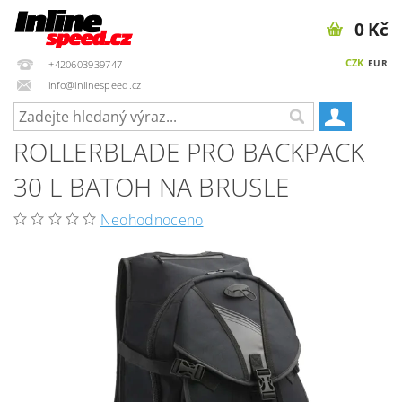
0 Kč
CZK
EUR
+420603939747
info@inlinespeed.cz
ROLLERBLADE PRO BACKPACK
30 L BATOH NA BRUSLE
Neohodnoceno