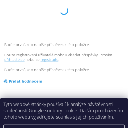
Buďte první, kdo napíše příspěvek k této položce.
Pouze registrovaní uživatelé mohou vkládat příspěvky. Prosím
přihlaste se
nebo se
registrujte
.
Buďte první, kdo napíše příspěvek k této položce.
Přidat hodnocení
Tyto webové stránky používají k analýze návštěvnosti
společností Google soubory cookie. Dalším procházením
tohoto webu vyjadřujete souhlas s jejich používáním.
2026 ©
Inlinespeed.cz
, všechna práva vyhrazena