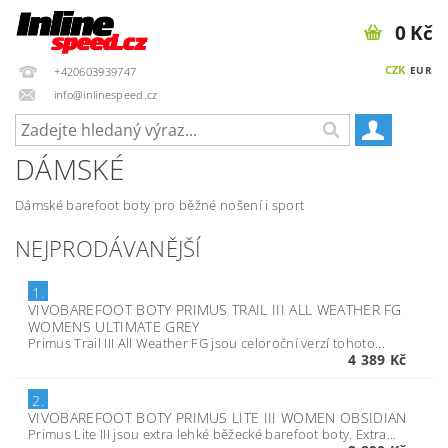
0 Kč
CZK
EUR
+420603939747
info@inlinespeed.cz
DÁMSKÉ
Dámské barefoot boty pro běžné nošení i sport
NEJPRODÁVANĚJŠÍ
1.
VIVOBAREFOOT BOTY PRIMUS TRAIL III ALL WEATHER FG
WOMENS ULTIMATE GREY
Primus Trail III All Weather FG jsou celoroční verzí tohoto...
4 389 Kč
2.
VIVOBAREFOOT BOTY PRIMUS LITE III WOMEN OBSIDIAN
Primus Lite III jsou extra lehké běžecké barefoot boty. Extra...