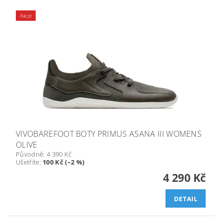
Akce
VIVOBAREFOOT BOTY PRIMUS ASANA III WOMENS
OLIVE
Původně:
4 390 Kč
Ušetříte
:
100 Kč (–2 %)
4 290 Kč
DETAIL