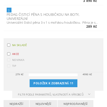
3 890 Kč
3.
PEDAG ČISTICÍ PĚNA S HOUBIČKOU NA BOTY,
UNIVERZÁLNÍ
Univerzální čisticí pěna 3 v 1 s mořskou houbičkou. Pěna je s...
289 Kč
NA SKLADĚ
AKCE
NOVINKA
TIP
279
Kč
4990
Kč
POLOŽEK K ZOBRAZENÍ:
11
FILTR PODLE PARAMETRŮ, VLASTNOSTÍ A VÝROBCŮ
NEJDRAŽŠÍ
NEJLEVNĚJŠÍ
NEJPRODÁVANĚJŠÍ