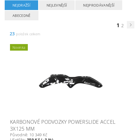
NEJDRAŽŠÍ
NEJLEVNĚJŠÍ
NEJPRODÁVANĚJŠÍ
ABECEDNĚ
1
2
23
položek celkem
Novinka
KARBONOVÉ PODVOZKY POWERSLIDE ACCEL
3X125 MM
Původně:
10 349 Kč
Ušetříte
:
359 Kč (–3 %)