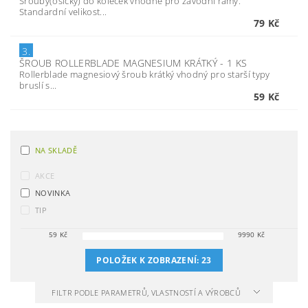
Šrouby(osičky) do koleček vhodné pro závodní rámy.
Standardní velikost...
79 Kč
3.
ŠROUB ROLLERBLADE MAGNESIUM KRÁTKÝ - 1 KS
Rollerblade magnesiový šroub krátký vhodný pro starší typy
bruslí s...
59 Kč
NA SKLADĚ
AKCE
NOVINKA
TIP
59
Kč
9990
Kč
POLOŽEK K ZOBRAZENÍ:
23
FILTR PODLE PARAMETRŮ, VLASTNOSTÍ A VÝROBCŮ