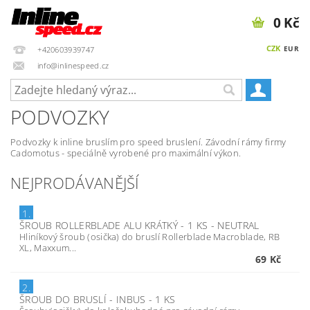
0 Kč
CZK
EUR
+420603939747
info@inlinespeed.cz
PODVOZKY
Podvozky k inline bruslím pro speed bruslení. Závodní rámy firmy
Cadomotus - speciálně vyrobené pro maximální výkon.
NEJPRODÁVANĚJŠÍ
1.
ŠROUB ROLLERBLADE ALU KRÁTKÝ - 1 KS - NEUTRAL
Hliníkový šroub (osička) do bruslí Rollerblade Macroblade, RB
XL, Maxxum...
69 Kč
2.
ŠROUB DO BRUSLÍ - INBUS - 1 KS