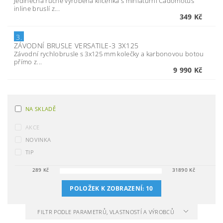
Jedinečná ručně vyrobená klíčenka s miniaturní Cádomotus
inline bruslí z...
349 Kč
3.
ZÁVODNÍ BRUSLE VERSATILE-3 3X125
Závodní rychlobrusle s 3x125 mm kolečky a karbonovou botou
přímo z...
9 990 Kč
NA SKLADĚ
AKCE
NOVINKA
TIP
289
Kč
31890
Kč
POLOŽEK K ZOBRAZENÍ:
10
FILTR PODLE PARAMETRŮ, VLASTNOSTÍ A VÝROBCŮ