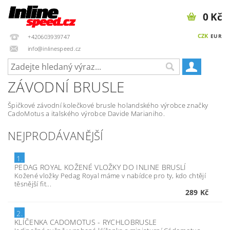
0 Kč
CZK
EUR
+420603939747
info@inlinespeed.cz
ZÁVODNÍ BRUSLE
Špičkové závodní kolečkové brusle holandského výrobce značky
CadoMotus a italského výrobce Davide Marianiho.
NEJPRODÁVANĚJŠÍ
1.
PEDAG ROYAL KOŽENÉ VLOŽKY DO INLINE BRUSLÍ
Kožené vložky Pedag Royal máme v nabídce pro ty, kdo chtějí
těsnější fit...
289 Kč
2.
KLÍČENKA CADOMOTUS - RYCHLOBRUSLE