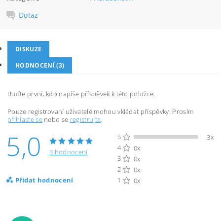
Dotaz
DISKUZE
HODNOCENÍ (3)
Buďte první, kdo napíše příspěvek k této položce.
Pouze registrovaní uživatelé mohou vkládat příspěvky. Prosím
přihlaste se
nebo se
registrujte
.
5,0
5
3x
4
0x
3 hodnocení
3
0x
2
0x
Přidat hodnocení
1
0x