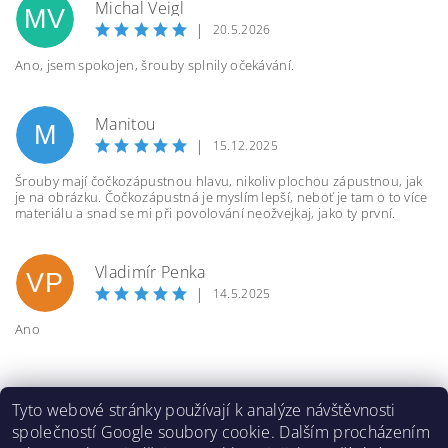
Michal Veigl
MV
|
20.5.2026
Ano, jsem spokojen, šrouby splnily očekávání.
Manitou
M
|
15.12.2025
Šrouby mají čočkozápustnou hlavu, nikoliv plochou zápustnou, jak
je na obrázku. Čočkozápustná je myslím lepší, neboť je tam o to více
materiálu a snad se mi při povolování neožvejkaj, jako ty první.
Vladimír Penka
VP
|
14.5.2025
Ano
Tyto webové stránky používají k analýze návštěvnosti
společností Google soubory cookie. Dalším procházením