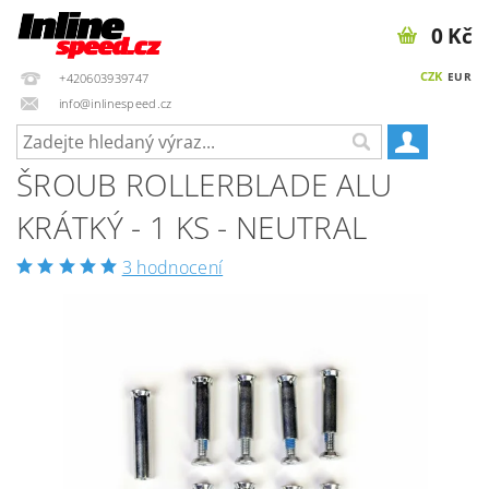
0 Kč
CZK
EUR
+420603939747
info@inlinespeed.cz
ŠROUB ROLLERBLADE ALU
KRÁTKÝ - 1 KS - NEUTRAL
3 hodnocení