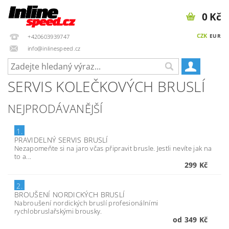
0 Kč
CZK
EUR
+420603939747
info@inlinespeed.cz
SERVIS KOLEČKOVÝCH BRUSLÍ
NEJPRODÁVANĚJŠÍ
1.
PRAVIDELNÝ SERVIS BRUSLÍ
Nezapomeňte si na jaro včas připravit brusle. Jestli nevíte jak na
to a...
299 Kč
2.
BROUŠENÍ NORDICKÝCH BRUSLÍ
Nabroušení nordických bruslí profesionálními
rychlobruslařskými brousky.
od 349 Kč