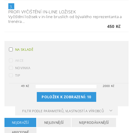
3.
PROFI VYČIŠTĚNÍ IN-LINE LOŽISEK
Vyčištění ložisek v in-line bruslích od bývalého reprezentanta a
trenéra...
450 Kč
NA SKLADĚ
AKCE
NOVINKA
TIP
49
Kč
2000
Kč
POLOŽEK K ZOBRAZENÍ:
10
FILTR PODLE PARAMETRŮ, VLASTNOSTÍ A VÝROBCŮ
NEJDRAŽŠÍ
NEJLEVNĚJŠÍ
NEJPRODÁVANĚJŠÍ
ABECEDNĚ