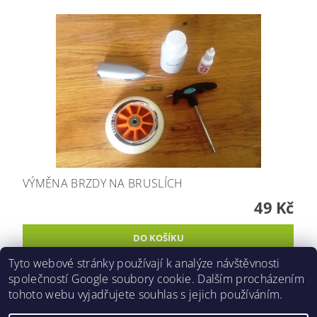
VÝMĚNA BRZDY NA BRUSLÍCH
49 Kč
Tyto webové stránky používají k analýze návštěvnosti
společností Google soubory cookie. Dalším procházením
tohoto webu vyjadřujete souhlas s jejich používáním.
2026 ©
Inlinespeed.cz
, všechna práva vyhrazena