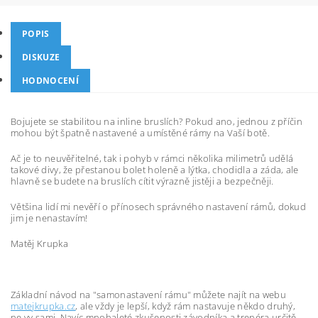
POPIS
DISKUZE
HODNOCENÍ
Bojujete se stabilitou na inline bruslích? Pokud ano, jednou z příčin
mohou být špatně nastavené a umístěné rámy na Vaší botě.
Ač je to neuvěřitelné, tak i pohyb v rámci několika milimetrů udělá
takové divy, že přestanou bolet holeně a lýtka, chodidla a záda, ale
hlavně se budete na bruslích cítit výrazně jistěji a bezpečněji.
Většina lidí mi nevěří o přínosech správného nastavení rámů, dokud
jim je nenastavím!
Matěj Krupka
Základní návod na "samonastavení rámu" můžete najít na webu
matejkrupka.cz
, ale vždy je lepší, když rám nastavuje někdo druhý,
ne vy sami. Navíc mnohaleté zkušenosti závodníka a trenéra určitě