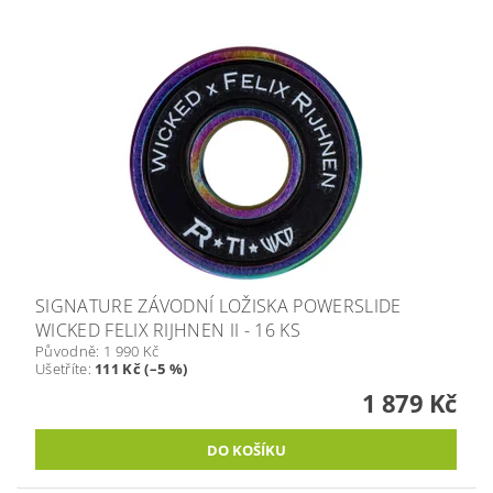
SIGNATURE ZÁVODNÍ LOŽISKA POWERSLIDE
WICKED FELIX RIJHNEN II - 16 KS
Původně:
1 990 Kč
Ušetříte
:
111 Kč (–5 %)
1 879 Kč