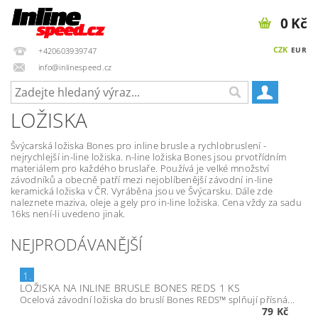
0 Kč
CZK
EUR
+420603939747
info@inlinespeed.cz
LOŽISKA
Švýcarská ložiska Bones pro inline brusle a rychlobruslení -
nejrychlejší in-line ložiska. n-line ložiska Bones jsou prvotřídním
materiálem pro každého bruslaře. Používá je velké množství
závodníků a obecně patří mezi nejoblíbenější závodní in-line
keramická ložiska v ČR. Vyráběna jsou ve Švýcarsku. Dále zde
naleznete maziva, oleje a gely pro in-line ložiska. Cena vždy za sadu
16ks není-li uvedeno jinak.
NEJPRODÁVANĚJŠÍ
1.
LOŽISKA NA INLINE BRUSLE BONES REDS 1 KS
Ocelová závodní ložiska do bruslí Bones REDS™ splňují přísná...
79 Kč