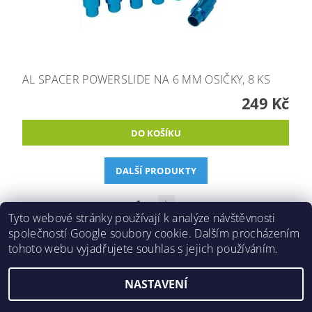
AL SPACER POWERSLIDE NA 6 MM OSIČKY, 8 KS
249 Kč
DALŠÍ PRODUKTY
1
2
Tyto webové stránky používají k analýze návštěvnosti
společností Google soubory cookie. Dalším procházením
tohoto webu vyjadřujete souhlas s jejich používáním.
2026 ©
Inlinespeed.cz
, všechna práva vyhrazena
NASTAVENÍ
Vytvořil Shoptet