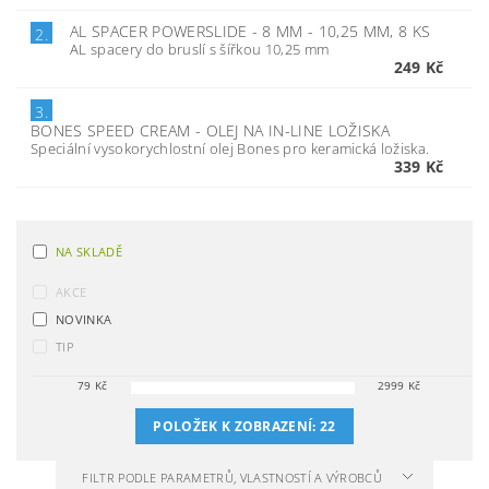
AL SPACER POWERSLIDE - 8 MM - 10,25 MM, 8 KS
2.
AL spacery do bruslí s šířkou 10,25 mm
249 Kč
3.
BONES SPEED CREAM - OLEJ NA IN-LINE LOŽISKA
Speciální vysokorychlostní olej Bones pro keramická ložiska.
339 Kč
NA SKLADĚ
AKCE
NOVINKA
TIP
79
Kč
2999
Kč
POLOŽEK K ZOBRAZENÍ:
22
FILTR PODLE PARAMETRŮ, VLASTNOSTÍ A VÝROBCŮ