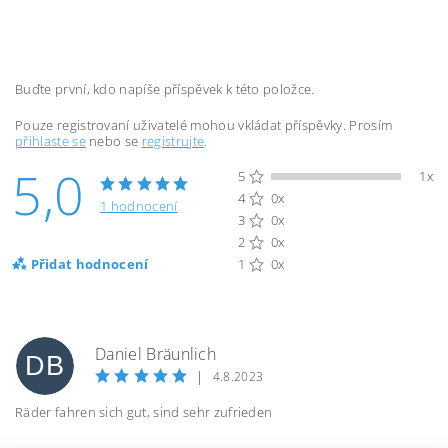
Buďte první, kdo napíše příspěvek k této položce.
Pouze registrovaní uživatelé mohou vkládat příspěvky. Prosím
přihlaste se
nebo se
registrujte
.
5,0
5
1x
4
0x
1 hodnocení
3
0x
2
0x
Přidat hodnocení
1
0x
Daniel Bräunlich
DB
|
4.8.2023
Räder fahren sich gut, sind sehr zufrieden