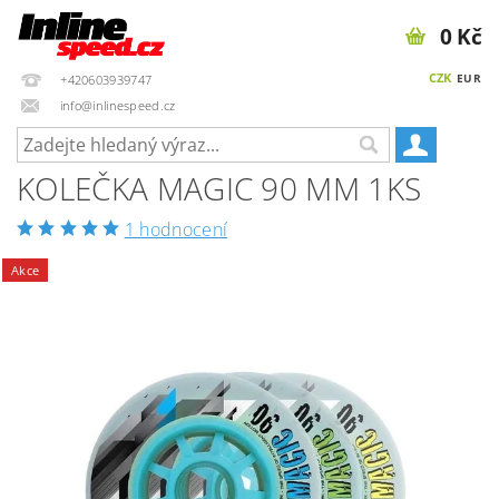
0 Kč
CZK
EUR
+420603939747
info@inlinespeed.cz
KOLEČKA MAGIC 90 MM 1KS
1 hodnocení
Akce