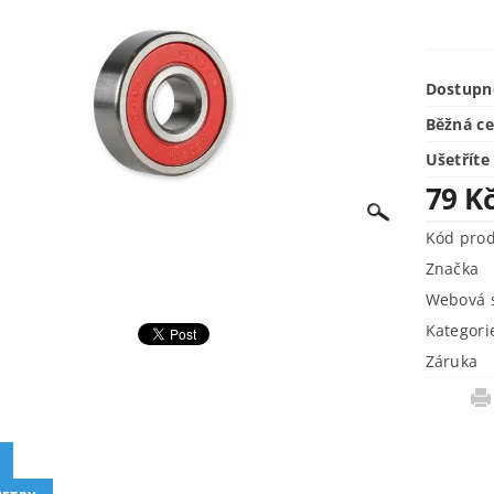
Dostupn
Běžná c
Ušetříte
79 K
Kód pro
Značka
Webová s
Kategori
Záruka