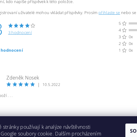
ní, kdo napíše příspěvek k této položce.
istrovaní uživatelé mohou vkládat příspěvky. Prosím
přihlaste se
nebo s
3
5
4
3 hodnocení
3
0x
2
0x
t hodnocení
1
0x
Zdeněk Nosek
|
10.5.2022
oží . . .
 stránky používají k analýze návštěvnosti
SO
 Google soubory cookie. Dalším procházením