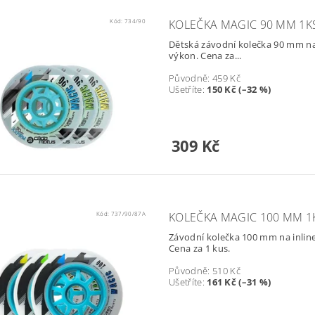
Kód:
734/90
KOLEČKA MAGIC 90 MM 1K
Dětská závodní kolečka 90 mm na 
výkon. Cena za...
Původně:
459 Kč
Ušetříte
:
150 Kč (–32 %)
309 Kč
Kód:
737/90/87A
KOLEČKA MAGIC 100 MM 1
Závodní kolečka 100 mm na inline
Cena za 1 kus.
Původně:
510 Kč
Ušetříte
:
161 Kč (–31 %)