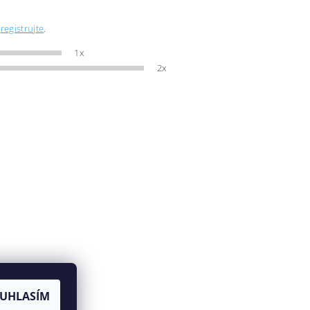
e
registrujte
.
1x
2x
UHLASÍM