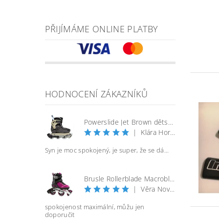
PŘIJÍMÁME ONLINE PLATBY
HODNOCENÍ ZÁKAZNÍKŮ
Powerslide Jet Brown dětské kolečkové brusle
|
Klára Horáčková
Syn je moc spokojený, je super, že se dá...
Brusle Rollerblade Macroblade 100 3WD W - vel. 40
|
Věra Nováková
spokojenost maximální, můžu jen
doporučit