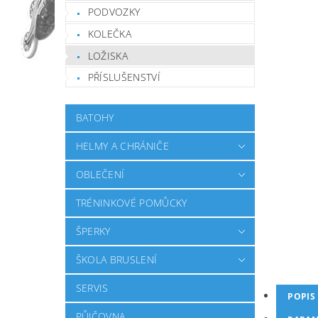
PODVOZKY
KOLEČKA
LOŽISKA
PŘÍSLUŠENSTVÍ
BATOHY
HELMY A CHRÁNIČE
OBLEČENÍ
TRÉNINKOVÉ POMŮCKY
ŠPERKY
ŠKOLA BRUSLENÍ
SERVIS
POPIS
PŮJČOVNA