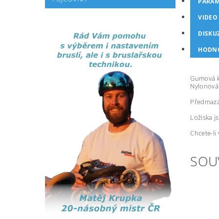
PARAM
VIDEO
DISKU
HODNO
Gumová kr
Nylonová 
Předmazá
Ložiska j
Chcete-li
SOU