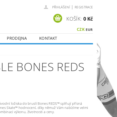
|
PŘIHLÁŠENÍ
REGISTRACE
KOŠÍK:
0 Kč
CZK
EUR
PRODEJNA
KONTAKT
SLE BONES REDS
ávodní ložiska do bruslí Bones REDS™ splňují přísná
Bones Skate™ hodnocení, díky němuž Vám nabízíme velmi
mbinaci výkonu, životnosti a ceny.