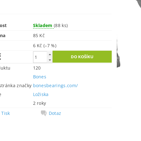
ost
Skladem
(88 ks)
ena
85 Kč
6 Kč
(–7 %)
č
duktu
120
Bones
tránka značky
bonesbearings.com/
e
Ložiska
2 roky
Tisk
Dotaz