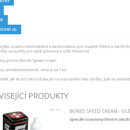
ETRY
ZE
CENÍ (3)
ytka, snadno odnímatelná a bezkontaktní, pro snadné čištění a menší tře
klec na kuličky pro vyšší přesnost a nižší hmotnost.
ny pomocí Bones Speed Cream.
sou prodávána kusově, cena je za 1 ks!
 vidět, jak se točí tato ložiska po roce používání bez údržby, pak se podíve
VISEJÍCÍ PRODUKTY
Kód:
126
BONES SPEED CREAM - OLEJ
Speciální vysokorychlostní olej