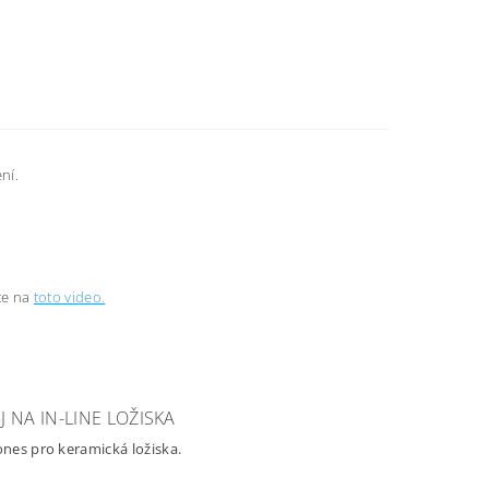
ní.
jte na
toto video.
 NA IN-LINE LOŽISKA
 Bones pro keramická ložiska.