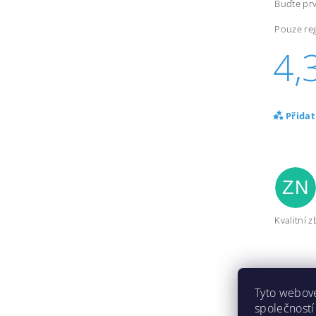
Buďte prv
Pouze reg
4,
Přida
ZN
Kvalitní zb
Tyto webové
společností