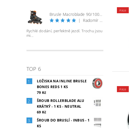
Akce
Brusle Macroblade 90/100 BOA - černá/orange
|
Radomír Bureš
Rychlé dodání, perfektně jezdí. Trochu jsou
mi...
TOP 6
LOŽISKA NA INLINE BRUSLE
BONES REDS 1 KS
Akce
79 Kč
ŠROUB ROLLERBLADE ALU
KRÁTKÝ - 1 KS - NEUTRAL
69 Kč
ŠROUB DO BRUSLÍ - INBUS - 1
KS