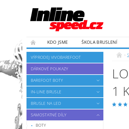
KDO JSME
ŠKOLA BRUSLENÍ
ZÁVODNÍ TÝM
OBCHODNÍ PODMÍNKY
VÝPRODEJ VIVOBAREFOOT
LO
DÁRKOVÉ POUKAZY
BAREFOOT BOTY
1 
IN-LINE BRUSLE
BRUSLE NA LED
SAMOSTATNÉ DÍLY
BOTY