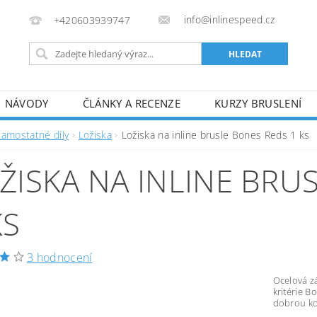
info@inlinespeed.cz
+420603939747
NÁVODY
ČLÁNKY A RECENZE
KURZY BRUSLENÍ
REKLAMACE A VRÁCENÍ ZBOŽÍ
Samostatné díly
Ložiska
Ložiska na inline brusle Bones Reds 1 ks
ŽISKA NA INLINE BRU
KS
3 hodnocení
Ocelová z
kritérie 
dobrou ko