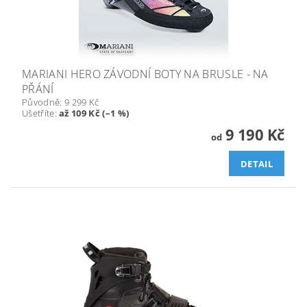
MARIANI HERO ZÁVODNÍ BOTY NA BRUSLE - NA
PŘÁNÍ
Původně:
9 299 Kč
Ušetříte
:
až 109 Kč (–1 %)
9 190 Kč
od
DETAIL