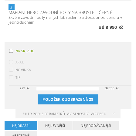
3.
MARIANI HERO ZÁVODNÍ BOTY NA BRUSLE - ČERNÉ
Skvělé závodní boty na rychlobruslení za dostupnou cenu a v
jednoduchém...
od 8 990 Kč
NA SKLADĚ
AKCE
NOVINKA
TIP
229
Kč
32990
Kč
POLOŽEK K ZOBRAZENÍ:
28
FILTR PODLE PARAMETRŮ, VLASTNOSTÍ A VÝROBCŮ
NEJDRAŽŠÍ
NEJLEVNĚJŠÍ
NEJPRODÁVANĚJŠÍ
ABECEDNĚ