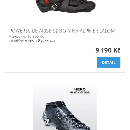
POWERSLIDE ARISE SL BOTY NA ALPINE SLALOM
Původně:
10 399 Kč
Ušetříte
:
1 209 Kč (–11 %)
9 190 Kč
DETAIL