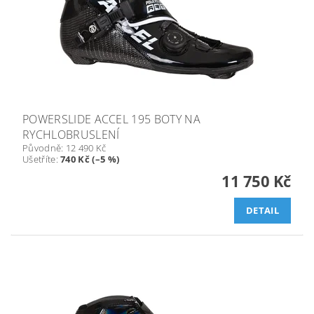
POWERSLIDE ACCEL 195 BOTY NA
RYCHLOBRUSLENÍ
Původně:
12 490 Kč
Ušetříte
:
740 Kč (–5 %)
11 750 Kč
DETAIL