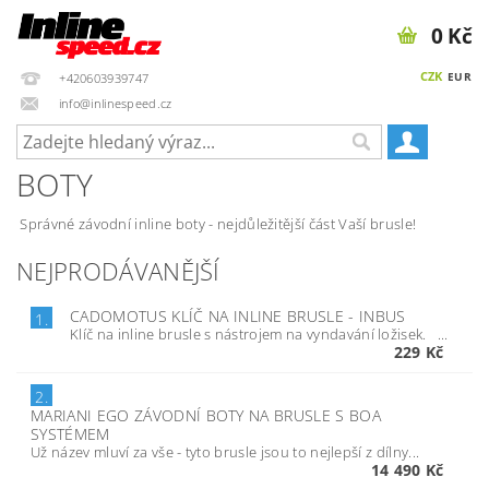
0 Kč
CZK
EUR
+420603939747
info@inlinespeed.cz
BOTY
Správné závodní inline boty - nejdůležitější část Vaší brusle!
NEJPRODÁVANĚJŠÍ
CADOMOTUS KLÍČ NA INLINE BRUSLE - INBUS
1.
Klíč na inline brusle s nástrojem na vyndavání ložisek. ...
229 Kč
2.
MARIANI EGO ZÁVODNÍ BOTY NA BRUSLE S BOA
SYSTÉMEM
Už název mluví za vše - tyto brusle jsou to nejlepší z dílny...
14 490 Kč