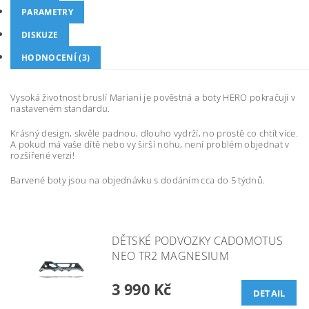
PARAMETRY
DISKUZE
HODNOCENÍ (3)
Vysoká životnost bruslí Mariani je pověstná a boty HERO pokračují v
nastaveném standardu.
Krásný design, skvěle padnou, dlouho vydrží, no prostě co chtít více.
A pokud má vaše dítě nebo vy širší nohu, není problém objednat v
rozšířené verzi!
Barvené boty jsou na objednávku s dodáním cca do 5 týdnů.
DĚTSKÉ PODVOZKY CADOMOTUS
NEO TR2 MAGNESIUM
3 990 Kč
DETAIL