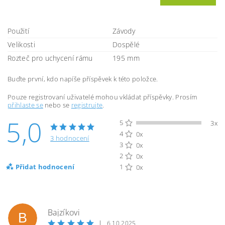
Použití
Závody
Velikosti
Dospělé
Rozteč pro uchycení rámu
195 mm
Buďte první, kdo napíše příspěvek k této položce.
Pouze registrovaní uživatelé mohou vkládat příspěvky. Prosím
přihlaste se
nebo se
registrujte
.
5,0
5
3x
4
0x
3 hodnocení
3
0x
2
0x
Přidat hodnocení
1
0x
Bajzíkovi
B
|
6.10.2025