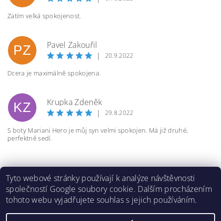
Zatím velká spokojenost.
Pavel Zakouřil
PZ
|
20.9.2022
Dcera je maximálně spokojena.
Krupka Zdeněk
KZ
|
29.8.2022
S boty Mariani Hero je můj syn velmi spokojen. Má již druhé,
perfektně sedí.
Tyto webové stránky používají k analýze návštěvnosti
společností Google soubory cookie. Dalším procházením
tohoto webu vyjadřujete souhlas s jejich používáním.
2026 ©
Inlinespeed.cz
, všechna práva vyhrazena