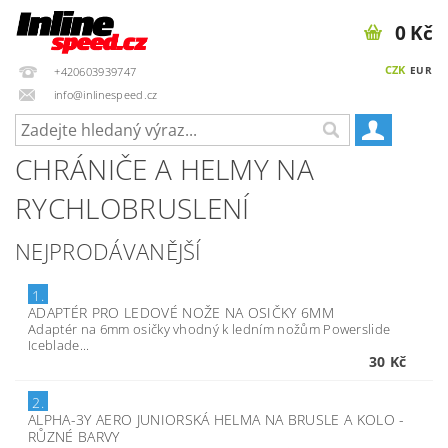
0 Kč
CZK
EUR
+420603939747
info@inlinespeed.cz
CHRÁNIČE A HELMY NA
RYCHLOBRUSLENÍ
NEJPRODÁVANĚJŠÍ
1.
ADAPTÉR PRO LEDOVÉ NOŽE NA OSIČKY 6MM
Adaptér na 6mm osičky vhodný k ledním nožům Powerslide
Iceblade...
30 Kč
2.
ALPHA-3Y AERO JUNIORSKÁ HELMA NA BRUSLE A KOLO -
RŮZNÉ BARVY