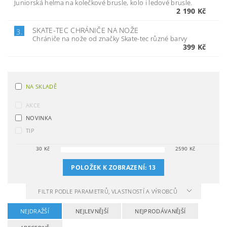
Juniorská helma na kolečkové brusle, kolo i ledové brusle.
2 190 Kč
SKATE-TEC CHRÁNIČE NA NOŽE
3.
Chrániče na nože od značky Skate-tec různé barvy
399 Kč
NA SKLADĚ
AKCE
NOVINKA
TIP
30
Kč
2590
Kč
POLOŽEK K ZOBRAZENÍ:
13
FILTR PODLE PARAMETRŮ, VLASTNOSTÍ A VÝROBCŮ
NEJDRAŽŠÍ
NEJLEVNĚJŠÍ
NEJPRODÁVANĚJŠÍ