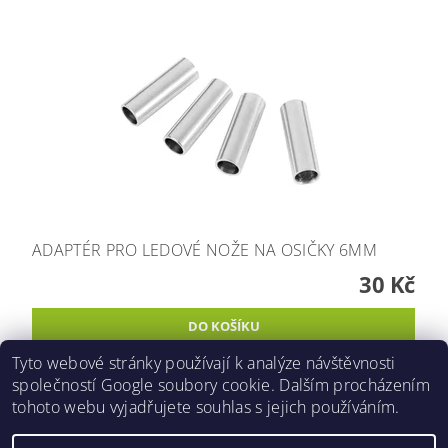
ADAPTÉR PRO LEDOVÉ NOŽE NA OSIČKY 6MM
30 Kč
Tyto webové stránky používají k analýze návštěvnosti
společností Google soubory cookie. Dalším procházením
tohoto webu vyjadřujete souhlas s jejich používáním.
2026 ©
Inlinespeed.cz
, všechna práva vyhrazena