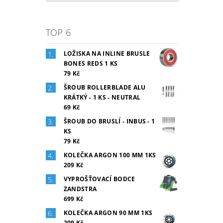
TOP 6
LOŽISKA NA INLINE BRUSLE
BONES REDS 1 KS
79 Kč
ŠROUB ROLLERBLADE ALU
KRÁTKÝ - 1 KS - NEUTRAL
69 Kč
ŠROUB DO BRUSLÍ - INBUS - 1
KS
79 Kč
KOLEČKA ARGON 100 MM 1KS
209 Kč
VYPROŠŤOVACÍ BODCE
ZANDSTRA
699 Kč
KOLEČKA ARGON 90 MM 1KS
209 Kč