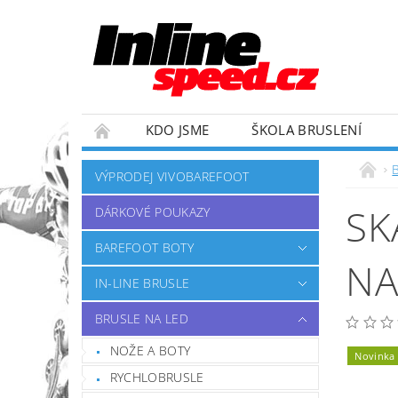
KDO JSME
ŠKOLA BRUSLENÍ
ZÁVODNÍ TÝM
OBCHODNÍ PODMÍNKY
VÝPRODEJ VIVOBAREFOOT
SK
DÁRKOVÉ POUKAZY
BAREFOOT BOTY
NA
IN-LINE BRUSLE
BRUSLE NA LED
NOŽE A BOTY
Novinka
RYCHLOBRUSLE