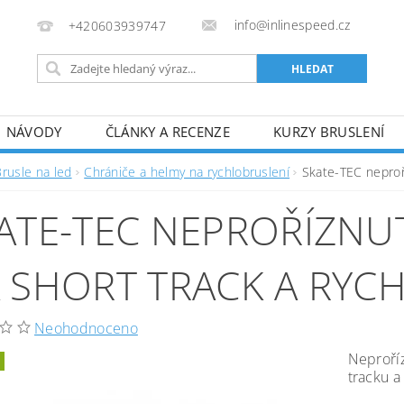
info@inlinespeed.cz
+420603939747
NÁVODY
ČLÁNKY A RECENZE
KURZY BRUSLENÍ
REKLAMACE A VRÁCENÍ ZBOŽÍ
Brusle na led
Chrániče a helmy na rychlobruslení
Skate-TEC neproří
ATE-TEC NEPROŘÍZNU
 SHORT TRACK A RYC
Neohodnoceno
Neproříz
tracku a