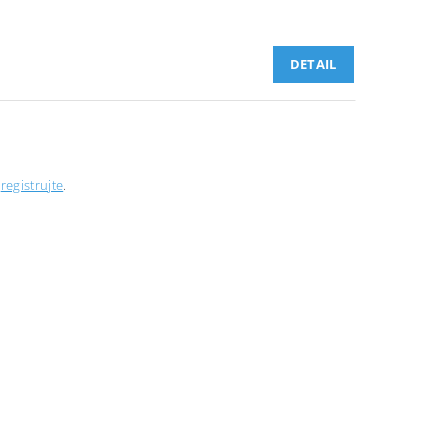
DETAIL
e
registrujte
.