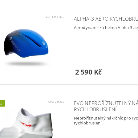
Kód:
2424/54-
ALPHA-3 AERO RYCHLOBR
Aerodynamická helma Alpha-3 aero 
2 590 Kč
Kód:
2456/S
EVO NEPROŘÍZNUTELNÝ NÁ
ka
RYCHLOBRUSLENÍ
Neproříznutelný nákrčník pro ry
rychlobruslení.