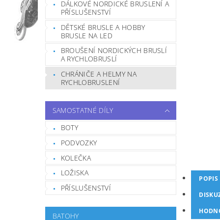
DÁLKOVÉ NORDICKÉ BRUSLENÍ A
PŘÍSLUŠENSTVÍ
DĚTSKÉ BRUSLE A HOBBY
BRUSLE NA LED
BROUŠENÍ NORDICKÝCH BRUSLÍ
A RYCHLOBRUSLÍ
CHRÁNIČE A HELMY NA
RYCHLOBRUSLENÍ
SAMOSTATNÉ DÍLY
BOTY
PODVOZKY
KOLEČKA
LOŽISKA
POPIS
PŘÍSLUŠENSTVÍ
DISKU
HODN
BATOHY