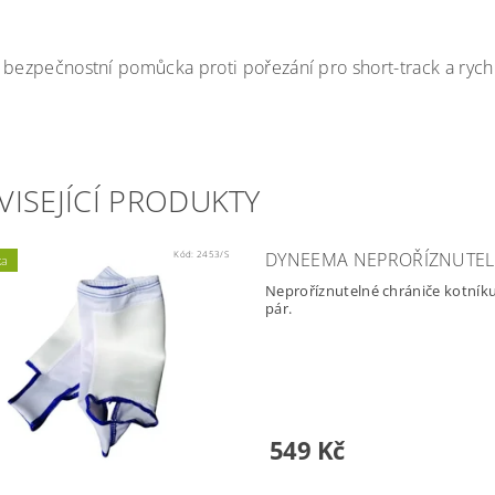
 bezpečnostní pomůcka proti pořezání pro short-track a ryc
VISEJÍCÍ PRODUKTY
Kód:
2453/S
DYNEEMA NEPROŘÍZNUTEL
ka
Neproříznutelné chrániče kotníku
pár.
549 Kč