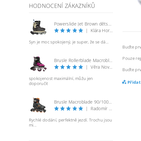
HODNOCENÍ ZÁKAZNÍKŮ
Powerslide Jet Brown dětské kolečkové brusle
|
Klára Horáčková
Syn je moc spokojený, je super, že se dá...
Buďte prv
Pouze reg
Brusle Rollerblade Macroblade 100 3WD W - vel. 40
|
Věra Nováková
Buďte prv
spokojenost maximální, můžu jen
Přida
doporučit
Brusle Macroblade 90/100 BOA - černá/orange
|
Radomír Bureš
Rychlé dodání, perfektně jezdí. Trochu jsou
mi...