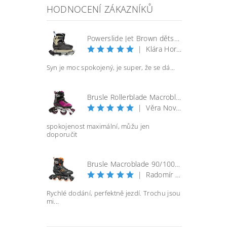
HODNOCENÍ ZÁKAZNÍKŮ
Powerslide Jet Brown dětské kolečkové brusle
|
Klára Horáčková
Syn je moc spokojený, je super, že se dá...
Brusle Rollerblade Macroblade 100 3WD W - vel. 40
|
Věra Nováková
spokojenost maximální, můžu jen
doporučit
Brusle Macroblade 90/100 BOA - černá/orange
|
Radomír Bureš
Rychlé dodání, perfektně jezdí. Trochu jsou
mi...