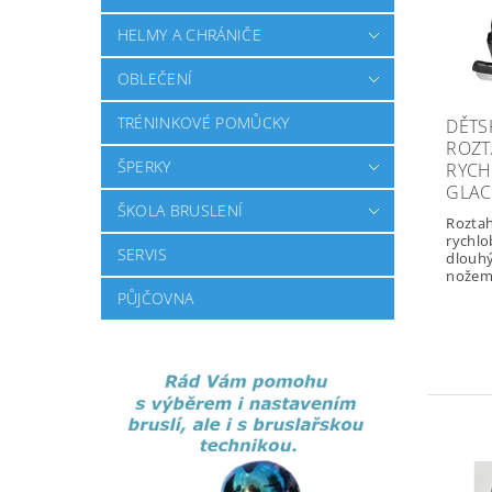
HELMY A CHRÁNIČE
OBLEČENÍ
TRÉNINKOVÉ POMŮCKY
DĚTS
ROZT
ŠPERKY
RYCH
GLAC
ŠKOLA BRUSLENÍ
Roztah
rychlo
SERVIS
dlouh
nožem
PŮJČOVNA