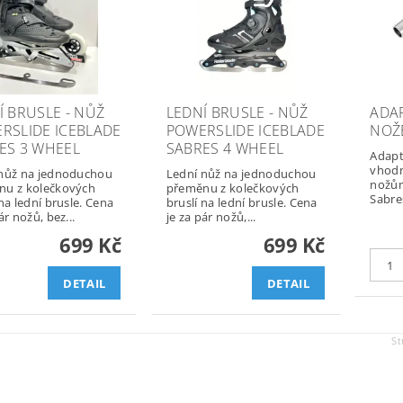
Í BRUSLE - NŮŽ
LEDNÍ BRUSLE - NŮŽ
ADA
RSLIDE ICEBLADE
POWERSLIDE ICEBLADE
NOŽ
ES 3 WHEEL
SABRES 4 WHEEL
Adapt
vhodn
 nůž na jednoduchou
Lední nůž na jednoduchou
nožům
nu z kolečkových
přeměnu z kolečkových
Sabr
 na lední brusle. Cena
bruslí na lední brusle. Cena
ár nožů, bez...
je za pár nožů,...
699 Kč
699 Kč
DETAIL
DETAIL
St