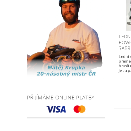
LEDN
POWE
SABR
Lední
přemě
bruslí
je za p
PŘIJÍMÁME ONLINE PLATBY