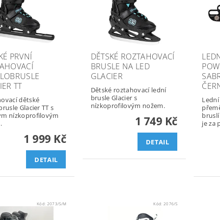
KÉ PRVNÍ
DĚTSKÉ ROZTAHOVACÍ
LEDN
AHOVACÍ
BRUSLE NA LED
POW
LOBRUSLE
GLACIER
SABR
IER TT
ČER
Dětské roztahovací lední
brusle Glacier s
ovací dětské
Lední
nízkoprofilovým nožem.
brusle Glacier TT s
přemě
ým nízkoprofilovým
bruslí
1 749 Kč
.
je za 
1 999 Kč
DETAIL
DETAIL
Kód:
2073/S/M
Kód:
2076/S