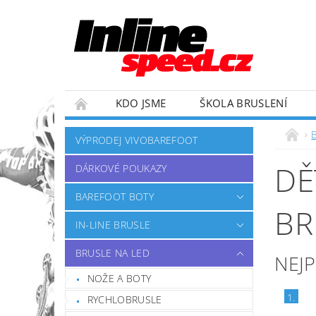
KDO JSME
ŠKOLA BRUSLENÍ
ZÁVODNÍ TÝM
OBCHODNÍ PODMÍNKY
VÝPRODEJ VIVOBAREFOOT
DĚ
DÁRKOVÉ POUKAZY
BAREFOOT BOTY
BR
IN-LINE BRUSLE
BRUSLE NA LED
NEJ
NOŽE A BOTY
1.
RYCHLOBRUSLE