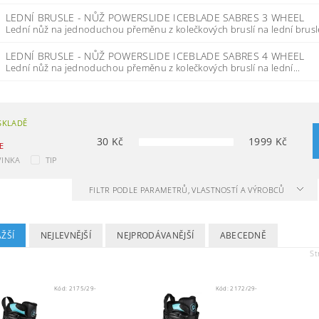
LEDNÍ BRUSLE - NŮŽ POWERSLIDE ICEBLADE SABRES 3 WHEEL
Lední nůž na jednoduchou přeměnu z kolečkových bruslí na lední brusle
LEDNÍ BRUSLE - NŮŽ POWERSLIDE ICEBLADE SABRES 4 WHEEL
Lední nůž na jednoduchou přeměnu z kolečkových bruslí na lední...
SKLADĚ
30
Kč
1999
Kč
E
INKA
TIP
FILTR PODLE PARAMETRŮ, VLASTNOSTÍ A VÝROBCŮ
ŽŠÍ
NEJLEVNĚJŠÍ
NEJPRODÁVANĚJŠÍ
ABECEDNĚ
St
Kód:
2175/29-
Kód:
2172/29-