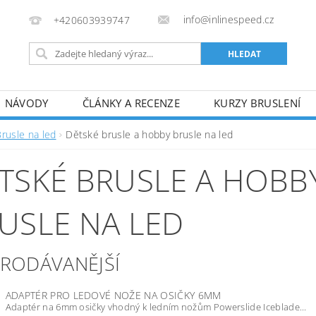
info@inlinespeed.cz
+420603939747
NÁVODY
ČLÁNKY A RECENZE
KURZY BRUSLENÍ
REKLAMACE A VRÁCENÍ ZBOŽÍ
Brusle na led
Dětské brusle a hobby brusle na led
TSKÉ BRUSLE A HOBB
USLE NA LED
PRODÁVANĚJŠÍ
ADAPTÉR PRO LEDOVÉ NOŽE NA OSIČKY 6MM
Adaptér na 6mm osičky vhodný k ledním nožům Powerslide Iceblade...