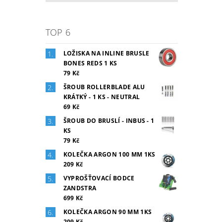
TOP 6
LOŽISKA NA INLINE BRUSLE
BONES REDS 1 KS
79 Kč
ŠROUB ROLLERBLADE ALU
KRÁTKÝ - 1 KS - NEUTRAL
69 Kč
ŠROUB DO BRUSLÍ - INBUS - 1
KS
79 Kč
KOLEČKA ARGON 100 MM 1KS
209 Kč
VYPROŠŤOVACÍ BODCE
ZANDSTRA
699 Kč
KOLEČKA ARGON 90 MM 1KS
209 Kč