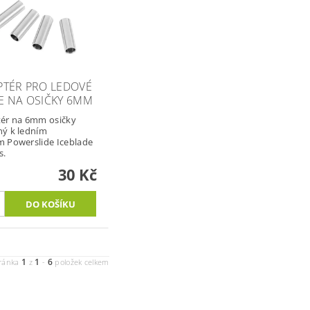
PTÉR PRO LEDOVÉ
E NA OSIČKY 6MM
ér na 6mm osičky
ý k ledním
 Powerslide Iceblade
es.
30 Kč
1
1
6
ránka
z
-
položek celkem