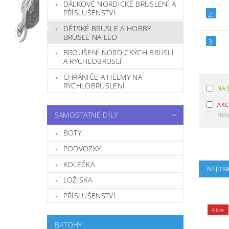
DÁLKOVÉ NORDICKÉ BRUSLENÍ A
PŘÍSLUŠENSTVÍ
2.
DĚTSKÉ BRUSLE A HOBBY
BRUSLE NA LED
3.
BROUŠENÍ NORDICKÝCH BRUSLÍ
A RYCHLOBRUSLÍ
CHRÁNIČE A HELMY NA
RYCHLOBRUSLENÍ
NA 
AKC
SAMOSTATNÉ DÍLY
NOV
BOTY
PODVOZKY
KOLEČKA
NEJDRA
LOŽISKA
PŘÍSLUŠENSTVÍ
Akce
BATOHY