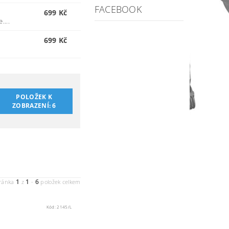
FACEBOOK
699 Kč
....
699 Kč
POLOŽEK K
ZOBRAZENÍ:
6
1
1
6
ránka
z
-
položek celkem
Kód:
2145/L