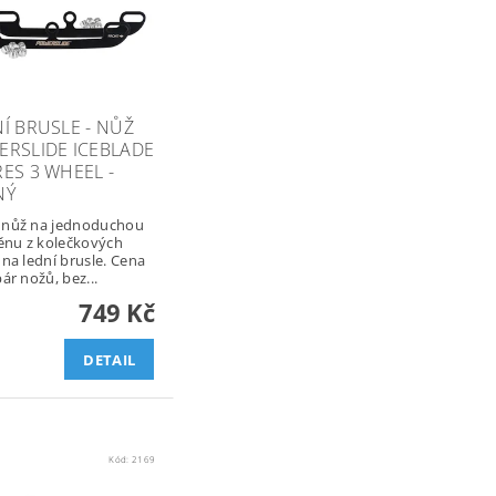
Í BRUSLE - NŮŽ
ERSLIDE ICEBLADE
ES 3 WHEEL -
NÝ
 nůž na jednoduchou
nu z kolečkových
 na lední brusle. Cena
pár nožů, bez...
749 Kč
DETAIL
Kód:
2169