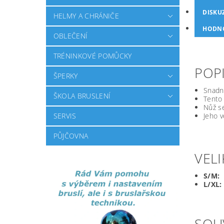
DISKU
HELMY A CHRÁNIČE
HODN
OBLEČENÍ
TRÉNINKOVÉ POMŮCKY
POPI
ŠPERKY
Snadn
ŠKOLA BRUSLENÍ
Tento
Nůž se
SERVIS
Jeho v
PŮJČOVNA
VELI
S/M:
p
L/XL:
SOU