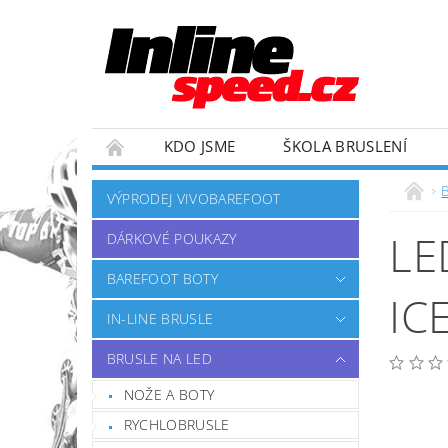
KDO JSME
ŠKOLA BRUSLENÍ
ZÁVODNÍ TÝM
OBCHODNÍ PODMÍNKY
VÝPRODEJ VIVOBAREFOOT
LE
DÁRKOVÉ POUKAZY
BAREFOOT BOTY
IC
IN-LINE BRUSLE
BRUSLE NA LED
NOŽE A BOTY
RYCHLOBRUSLE