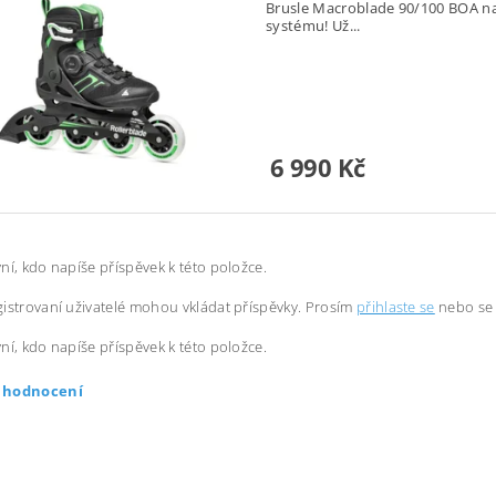
Brusle Macroblade 90/100 BOA nab
systému! Už...
6 990 Kč
ní, kdo napíše příspěvek k této položce.
istrovaní uživatelé mohou vkládat příspěvky. Prosím
přihlaste se
nebo s
ní, kdo napíše příspěvek k této položce.
t hodnocení