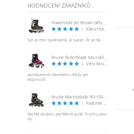
HODNOCENÍ ZÁKAZNÍKŮ
Powerslide Jet Brown dětské kolečkové brusle
|
Klára Horáčková
Syn je moc spokojený, je super, že se dá...
Brusle Rollerblade Macroblade 100 3WD W - vel. 40
|
Věra Nováková
spokojenost maximální, můžu jen
doporučit
Brusle Macroblade 90/100 BOA - černá/orange
|
Radomír Bureš
Rychlé dodání, perfektně jezdí. Trochu jsou
mi...