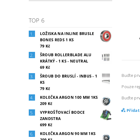
TOP 6
LOŽISKA NA INLINE BRUSLE
BONES REDS 1 KS
79 Kč
ŠROUB ROLLERBLADE ALU
KRÁTKÝ - 1 KS - NEUTRAL
69 Kč
Buďte prv
ŠROUB DO BRUSLÍ - INBUS - 1
KS
Pouze reg
79 Kč
KOLEČKA ARGON 100 MM 1KS
Buďte prv
209 Kč
Přida
VYPROŠŤOVACÍ BODCE
ZANDSTRA
699 Kč
KOLEČKA ARGON 90 MM 1KS
209 Kč