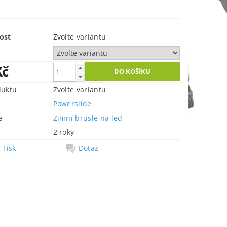
ost
Zvolte variantu
Kč
duktu
Zvolte variantu
Powerslide
e
Zimní brusle na led
2 roky
Tisk
Dotaz