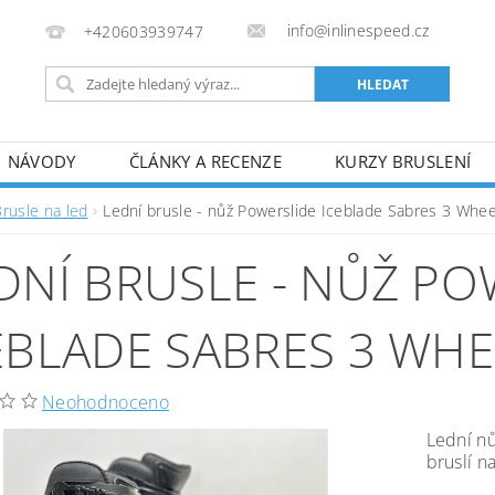
info@inlinespeed.cz
+420603939747
NÁVODY
ČLÁNKY A RECENZE
KURZY BRUSLENÍ
REKLAMACE A VRÁCENÍ ZBOŽÍ
Brusle na led
Lední brusle - nůž Powerslide Iceblade Sabres 3 Whee
DNÍ BRUSLE - NŮŽ PO
EBLADE SABRES 3 WHE
Neohodnoceno
Lední n
bruslí n