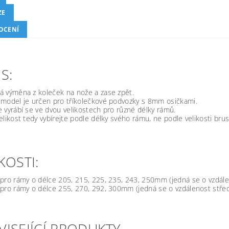
ZE
OCENÍ
S:
á výměna z koleček na nože a zase zpět.
 model je určen pro tříkolečkové podvozky s 8mm osičkami.
 vyrábí se ve dvou velikostech pro různé délky rámů.
elikost tedy vybírejte podle délky svého rámu, ne podle velikosti brus
KOSTI:
ro rámy o délce 205, 215, 225, 235, 243, 250mm (jedná se o vzdále
pro rámy o délce 255, 270, 292, 300mm (jedná se o vzdálenost střed
VISEJÍCÍ PRODUKTY