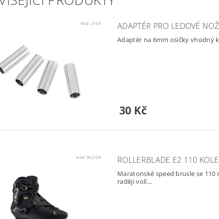
Kód:
2169
ADAPTÉR PRO LEDOVÉ NOŽ
Adaptér na 6mm osičky vhodný k
30 Kč
Kód:
902/39
ROLLERBLADE E2 110 KOL
Maratonské speed brusle se 110 m
raději volí...