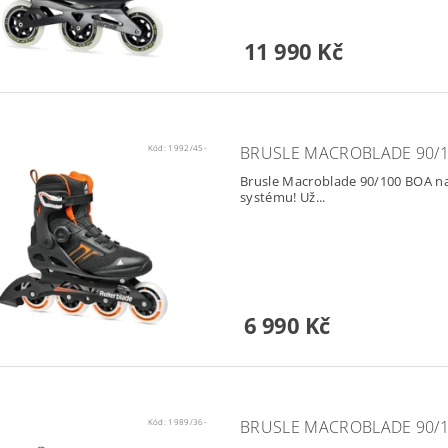
11 990 Kč
Kód:
1992/45-
BRUSLE MACROBLADE 90/1
Brusle Macroblade 90/100 BOA nab
systému! Už...
6 990 Kč
Kód:
1989/36-
BRUSLE MACROBLADE 90/10