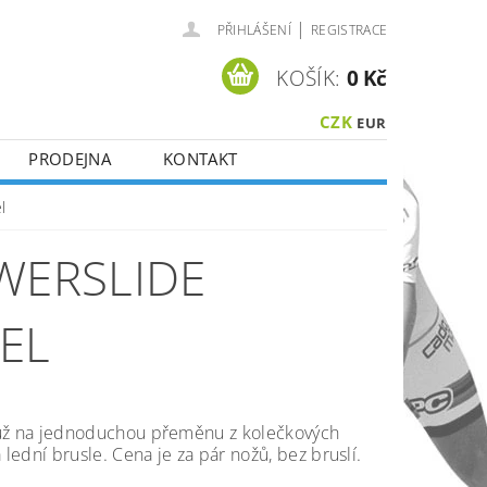
|
PŘIHLÁŠENÍ
REGISTRACE
KOŠÍK:
0 Kč
CZK
EUR
PRODEJNA
KONTAKT
l
WERSLIDE
EL
ůž na jednoduchou přeměnu z kolečkových
a lední brusle. Cena je za pár nožů, bez bruslí.