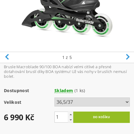
1
z 5
Brusle Macroblade 90/100 BOA nabízí velmi citlivé a přesné
dotahování bruslí díky BOA systému! Už vás nohy v bruslích nemusí
bolet.
Dostupnost
Skladem
(1 ks)
Velikost
6 990 Kč