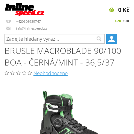
0 Kč
CZK
EUR
+420603939747
info@inlinespeed.cz
BRUSLE MACROBLADE 90/100
BOA - ČERNÁ/MINT - 36,5/37
Neohodnoceno