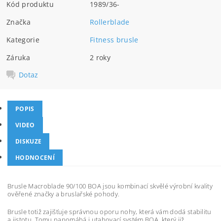
Kód produktu
1989/36-
Značka
Rollerblade
Kategorie
Fitness brusle
Záruka
2 roky
Dotaz
POPIS
VIDEO
DISKUZE
HODNOCENÍ
Brusle Macroblade 90/100 BOA jsou kombinací skvělé výrobní kvality
ověřené značky a bruslařské pohody.
Brusle totiž zajišťuje správnou oporu nohy, která vám dodá stabilitu
a jistotu. Tomu napomáhá i utahovací systém BOA, který již