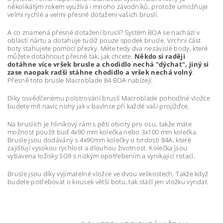
několikátým rokem využívá i mnoho závodníků, protože umožňuje
velmi rychlé a velmi přesné dotažení vašich bruslí.
A co znamená přesné dotažení bruslí? Systém BOA se nachází v
oblasti nártu a dotahuje tudíž pouze spodek brusle. Vrchní část
boty stahujete pomocí přezky. Méte tedy dva nezávislé body, které
můžete dotáhnout přesně tak, jak chcete.
Někdo si raději
dotáhne více vršek brusle a chodidlo nechá "dýchat", jiný si
zase naopak radši stáhne chodidlo a vršek nechá volný
.
Přesně toto brusle Macroblade 84 BOA nabízejí.
Díky osvědčenému polstrování bruslí Macroblade pohodlné vložce
budete mít navíc nohy jak v bavlnce při každé vaší projížďce.
Na bruslích je hliníkový rám s pěti otvory pro osu, takže máte
možnost použít buď 4x90 mm kolečka nebo 3x100 mm kolečka.
Brusle jsou dodávány s 4x90mm kolečky o tvrdosti 84A, které
zajišťují vysokou rychlost a dlouhou životnost. Kolečka jsou
vybavena ložisky SG9 s nízkým opotřebením a vynikající rotací.
Brusle jsou díky vyjímatelné vložce ve dvou velikostech. Takže když
budete potřebovat o kousek větší botu, tak stačí jen vložku vyndat.