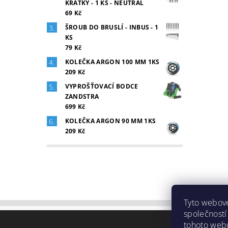
KRÁTKÝ - 1 KS - NEUTRAL
69 Kč
ŠROUB DO BRUSLÍ - INBUS - 1
KS
79 Kč
KOLEČKA ARGON 100 MM 1KS
209 Kč
VYPROŠŤOVACÍ BODCE
ZANDSTRA
699 Kč
KOLEČKA ARGON 90 MM 1KS
209 Kč
Tyto webové
společností
tohoto webu