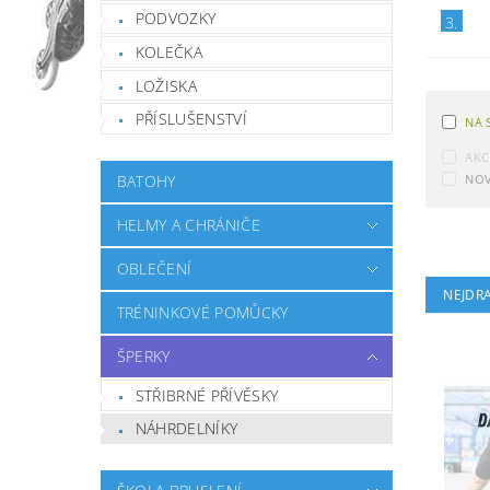
PODVOZKY
3.
KOLEČKA
LOŽISKA
PŘÍSLUŠENSTVÍ
NA 
AKC
BATOHY
NOV
HELMY A CHRÁNIČE
OBLEČENÍ
NEJDRA
TRÉNINKOVÉ POMŮCKY
ŠPERKY
STŘIBRNÉ PŘÍVĚSKY
NÁHRDELNÍKY