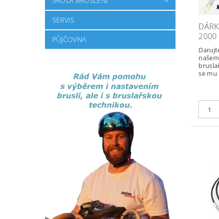
ŠKOLA BRUSLENÍ
SERVIS
DÁRK
2000
PŮJČOVNA
Darujt
našem 
brusla
se mu 