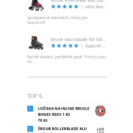
Brusle Rollerblade Macroblade 100 3WD W - vel. 40
|
Věra Nováková
spokojenost maximální, můžu jen
doporučit
Brusle Macroblade 90/100 BOA - černá/orange
|
Radomír Bureš
Rychlé dodání, perfektně jezdí. Trochu jsou
mi...
TOP 6
LOŽISKA NA INLINE BRUSLE
BONES REDS 1 KS
79 Kč
ŠROUB ROLLERBLADE ALU