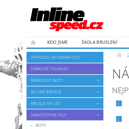
KDO JSME
ŠKOLA BRUSLENÍ
ZÁVODNÍ TÝM
OBCHODNÍ PODMÍNKY
VÝPRODEJ VIVOBAREFOOT
NÁ
DÁRKOVÉ POUKAZY
BAREFOOT BOTY
NEJ
IN-LINE BRUSLE
BRUSLE NA LED
1.
SAMOSTATNÉ DÍLY
2.
BOTY