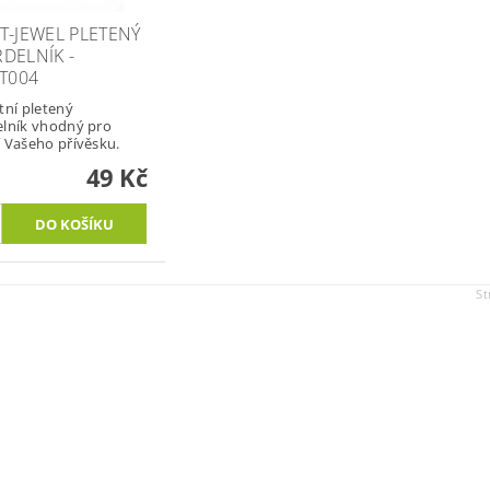
T-JEWEL PLETENÝ
DELNÍK -
TT004
tní pletený
lník vhodný pro
 Vašeho přívěsku.
49 Kč
St