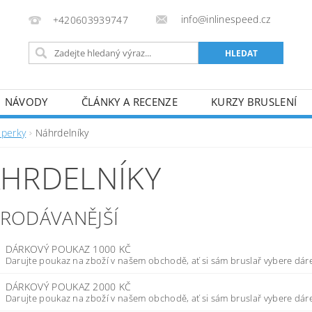
info@inlinespeed.cz
+420603939747
NÁVODY
ČLÁNKY A RECENZE
KURZY BRUSLENÍ
REKLAMACE A VRÁCENÍ ZBOŽÍ
Šperky
Náhrdelníky
HRDELNÍKY
PRODÁVANĚJŠÍ
DÁRKOVÝ POUKAZ 1000 KČ
Darujte poukaz na zboží v našem obchodě, ať si sám bruslař vybere dárek
DÁRKOVÝ POUKAZ 2000 KČ
Darujte poukaz na zboží v našem obchodě, ať si sám bruslař vybere dárek