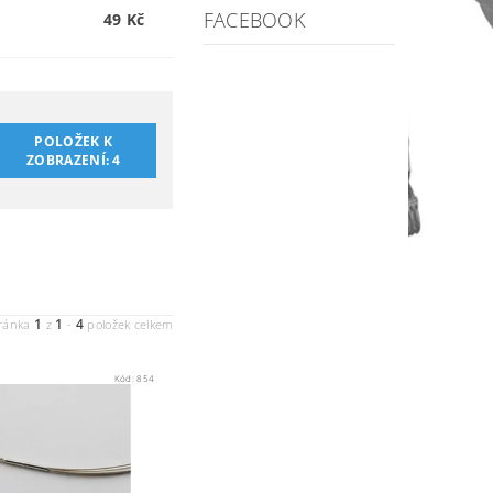
FACEBOOK
49 Kč
POLOŽEK K
ZOBRAZENÍ:
4
1
1
4
ránka
z
-
položek celkem
Kód:
854