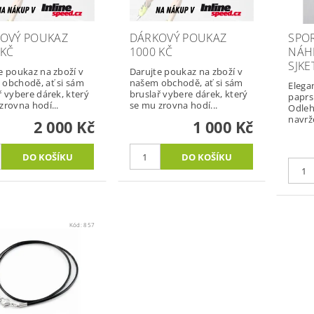
OVÝ POUKAZ
DÁRKOVÝ POUKAZ
SPO
 KČ
1000 KČ
NÁHR
SJKE
e poukaz na zboží v
Darujte poukaz na zboží v
obchodě, ať si sám
našem obchodě, ať si sám
Elega
ř vybere dárek, který
bruslař vybere dárek, který
paprsk
zrovna hodí...
se mu zrovna hodí...
Odleh
navrž
2 000 Kč
1 000 Kč
Kód:
857