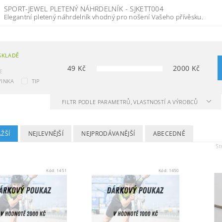
SPORT-JEWEL PLETENÝ NÁHRDELNÍK - SJKETT004
Elegantní pletený náhrdelník vhodný pro nošení Vašeho přívěsku.
SKLADĚ
49
Kč
2000
Kč
E
INKA
TIP
FILTR PODLE PARAMETRŮ, VLASTNOSTÍ A VÝROBCŮ
ŽŠÍ
NEJLEVNĚJŠÍ
NEJPRODÁVANĚJŠÍ
ABECEDNĚ
St
Kód:
1451
Kód:
1450