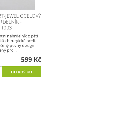
RT-JEWEL OCELOVÝ
DELNÍK -
TT003
ntní náhrdelník z pěti
ů chirurgické oceli.
čený pevný design
ený pro...
599 Kč