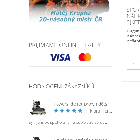
SPOR
NÁHR
SJKE
Elegan
náhrde
nošení
PŘIJÍMÁME ONLINE PLATBY
HODNOCENÍ ZÁKAZNÍKŮ
Powerslide Jet Brown dětské kolečkové brusle
|
Klára Horáčková
Syn je moc spokojený, je super, že se dá...