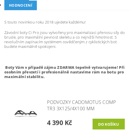
HODNOCENÍ
S touto novinkou roku 2018 ujedete každému!
Závodní boty Ci Pro jsou vytvořeny pro maximalizaci přenosu síly do
brusle, pro maximální pevnost skeletu a co nejnižší hmotnost. S
revolučním zapínacím systémem osvědčeným z cyklistických bot
budete maximálně spokojeni.
Boty Vám v případě zájmu ZDARMA tepelně vytvarujeme! Při
osobním převzetí i profesionálně nastavíme rám na botu pro
maximální stabilitu.
PODVOZKY CADOMOTUS COMP
TR3 3X125/4X100 MM
4 390 Kč