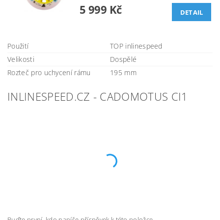
5 999 Kč
DETAIL
Použití
TOP inlinespeed
Velikosti
Dospělé
Rozteč pro uchycení rámu
195 mm
INLINESPEED.CZ - CADOMOTUS CI1
Buďte první, kdo napíše příspěvek k této položce.