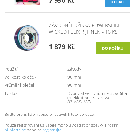
DETAIL
ZÁVODNÍ LOŽISKA POWERSLIDE
WICKED FELIX RIJHNEN - 16 KS
1 879 Kč
Použití
Závody
Velikost koleček
90 mm
Průměr koleček
90 mm
Tvrdost
Dvouvrstvé - vnitřní vrstva 60a
(měkká), vnější vrstva
83a/85a/87a
Buďte první, kdo napíše příspěvek k této položce.
Pouze registrovaní uživatelé mohou vkládat příspěvky. Prosím
přihlaste se
nebo se
registrujte
.