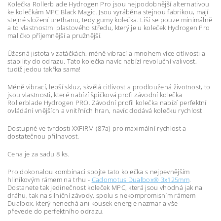
Kolečka Rollerblade Hydrogen Pro jsou nejpodobnější alternativou
ke kolečkám MPC Black Magic. Jsou vyráběna stejnou fabrikou, mají
stejné složení urethanu, tedy gumy kolečka. Liší se pouze minimálně
a to vlastnostmi plastového středu, který je u koleček Hydrogen Pro
maličko příjemnější a pružnější.
Úžasná jistota v zatáčkách, méně vibrací a mnohem více citlivosti a
stability do odrazu. Tato kolečka navíc nabízí revoluční valivost,
tudíž jedou takřka sama!
Méně vibrací, lepší skluz, skvělá citlivost a prodloužená životnost, to
jsou vlastnosti, které nabízí špičková profi závodní kolečka
Rollerblade Hydrogen PRO. Závodní profil kolečka nabízí perfektní
ovládání vnějších a vnitřních hran, navíc dodává kolečku rychlost.
Dostupné ve tvrdosti XXFIRM (87a) pro maximální rychlost a
dostatečnou přilnavost.
Cena je za sadu 8 ks.
Pro dokonalou kombinaci spojte tato kolečka s nejpevnějším
hliníkovým rámem na trhu -
Cadomotus Dualbox® 3x125mm
.
Dostanete tak jedinečnost koleček MPC, která jsou vhodná jak na
dráhu, tak na silniční závody, spolu s nekompromisním rámem
Dualbox, který nenechá ani kousek energie nazmar a vše
převede do perfektního odrazu.