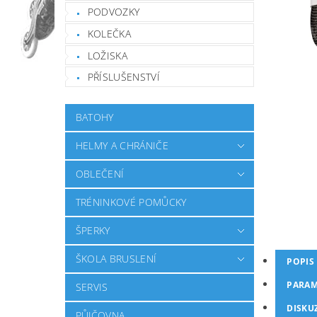
PODVOZKY
KOLEČKA
LOŽISKA
PŘÍSLUŠENSTVÍ
BATOHY
HELMY A CHRÁNIČE
OBLEČENÍ
TRÉNINKOVÉ POMŮCKY
ŠPERKY
ŠKOLA BRUSLENÍ
POPIS
PARAM
SERVIS
DISKU
PŮJČOVNA