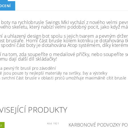
OCENÍ
 boty na rychlobrusle Swings MkI vychází z nového velmi pe
vého skeletu, který nabízí velmi podobný pocit, jako když má
ní a uhlazený design bot spolu s jejich tvarem a pevným držen
ost bruslaře. Horní část brusle kolem kotníku je dotahována t
 spodní část boty je dotahována Atop systémem, díky kterému s
í na tom, zda soupeříte o medailové příčky, nebo soupeříte se
mu dají další díl skládačky!
a pevný fit bruslí pro závodění
é jsou pouze ty nejlepší materiály na svršky, švy a výstelky
svrchní část brusle v oblasti prstů umožňuje maximálně cítit brusle
VISEJÍCÍ PRODUKTY
Kód:
1921
KARBONOVÉ PODVOZKY PO
ka