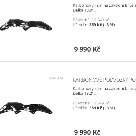
Karbonový rám na závodní brusle 
Délka 13,0"...
Původně:
10 349 Kč
Ušetříte
:
359 Kč (–3 %)
9 990 Kč
Kód:
1920
KARBONOVÉ PODVOZKY PO
Karbonový rám na závodní brusle 
Délka 13,2"...
Původně:
10 349 Kč
Ušetříte
:
359 Kč (–3 %)
9 990 Kč