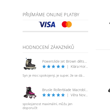
PŘIJÍMÁME ONLINE PLATBY
HODNOCENÍ ZÁKAZNÍKŮ
Powerslide Jet Brown dětské kolečkové brusle
|
Klára Horáčková
Syn je moc spokojený, je super, že se dá...
Brusle Rollerblade Macroblade 100 3WD W - vel. 40
|
Věra Nováková
spokojenost maximální, můžu jen
doporučit