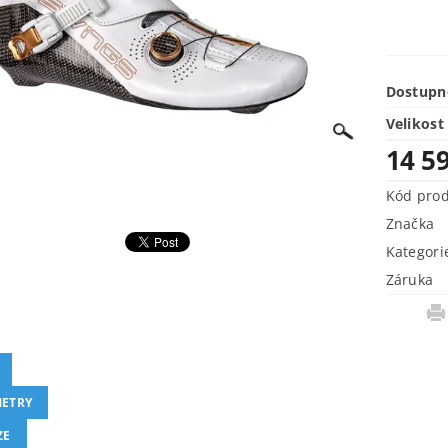
Dostupn
Velikost
14 5
Kód pro
Značka
Kategori
Záruka
ETRY
ZE