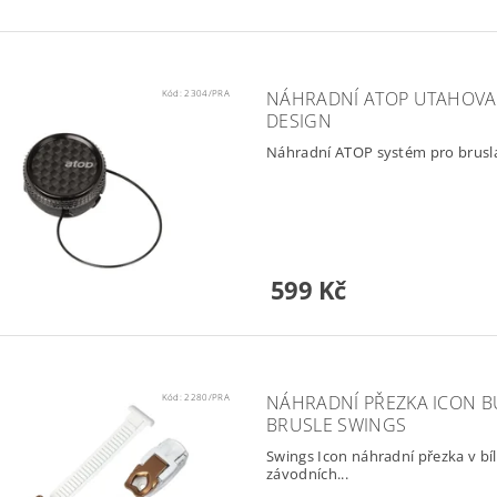
Kód:
2304/PRA
NÁHRADNÍ ATOP UTAHOVAC
DESIGN
Náhradní ATOP systém pro bruslař
599 Kč
Kód:
2280/PRA
NÁHRADNÍ PŘEZKA ICON BU
BRUSLE SWINGS
Swings Icon náhradní přezka v bíl
závodních...