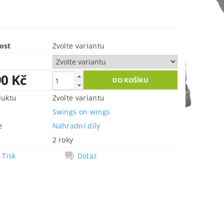
ost
Zvolte variantu
90 Kč
duktu
Zvolte variantu
Swings on wings
e
Náhradní díly
2 roky
Tisk
Dotaz