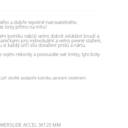
vného a dobře tepelně tvarovatelného
te boty přímo na míru!
ím kotníku nabízí velmi dobré ovládání bruslí a
kaničkami pro individuální a velmi pevné stažení,
i každý určí sílu dotažení prstů a nártu.
 svými rekordy a posouváte své limity, tyto boty
 i při skvělé podpoře kotníku pevným skeletem.
WERSLIDE ACCEL 3X125 MM