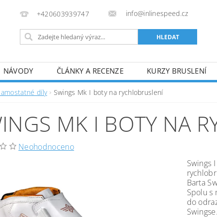
info@inlinespeed.cz
+420603939747
NÁVODY
ČLÁNKY A RECENZE
KURZY BRUSLENÍ
REKLAMACE A VRÁCENÍ ZBOŽÍ
Samostatné díly
Swings Mk I boty na rychlobruslení
INGS MK I BOTY NA 
Neohodnoceno
Swings I
rychlob
Barta Sw
Spolu s 
do odraz
Swingse