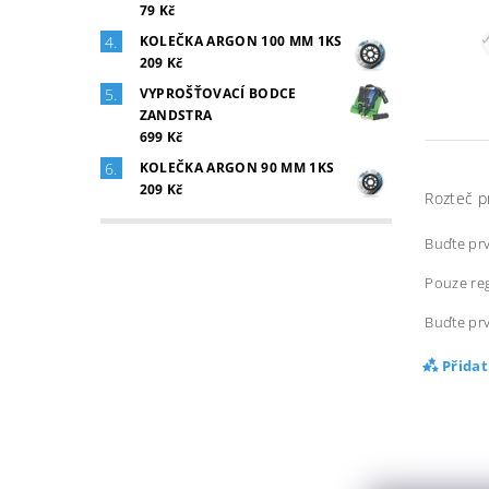
79 Kč
KOLEČKA ARGON 100 MM 1KS
209 Kč
VYPROŠŤOVACÍ BODCE
ZANDSTRA
699 Kč
KOLEČKA ARGON 90 MM 1KS
209 Kč
Rozteč p
Buďte prv
Pouze reg
Buďte prv
Přida