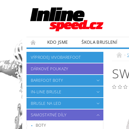
KDO JSME
ŠKOLA BRUSLENÍ
ZÁVODNÍ TÝM
OBCHODNÍ PODMÍNKY
VÝPRODEJ VIVOBAREFOOT
SW
DÁRKOVÉ POUKAZY
BAREFOOT BOTY
IN-LINE BRUSLE
BRUSLE NA LED
SAMOSTATNÉ DÍLY
BOTY