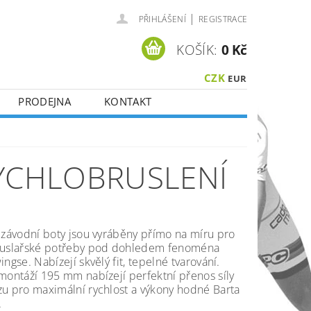
|
PŘIHLÁŠENÍ
REGISTRACE
KOŠÍK:
0 Kč
CZK
EUR
PRODEJNA
KONTAKT
RYCHLOBRUSLENÍ
 závodní boty jsou vyráběny přímo na míru pro
ruslařské potřeby pod dohledem fenoména
ingse. Nabízejí skvělý fit, tepelné tvarování.
montáží 195 mm nabízejí perfektní přenos síly
u pro maximální rychlost a výkony hodné Barta
.