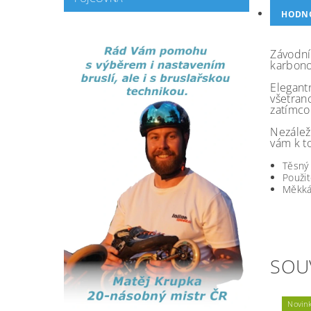
HODN
Závodní
karbono
Elegant
všetran
zatímco
Nezálež
vám k to
Těsný 
Použit
Měkká 
SOU
Novin