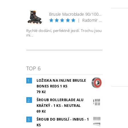
Brusle Macroblade 90/100 BOA - černá/orange
|
Radomír Bureš
Rychlé dodání, perfektně jezdí. Trochu jsou
mi...
TOP 6
LOŽISKA NA INLINE BRUSLE
BONES REDS 1 KS
79 Kč
ŠROUB ROLLERBLADE ALU
KRÁTKÝ - 1 KS - NEUTRAL
69 Kč
ŠROUB DO BRUSLÍ - INBUS - 1
KS