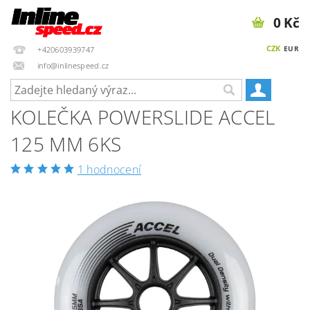
0 Kč
CZK
EUR
+420603939747
info@inlinespeed.cz
KOLEČKA POWERSLIDE ACCEL
125 MM 6KS
1 hodnocení