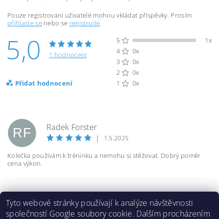
Pouze registrovaní uživatelé mohou vkládat příspěvky. Prosím
přihlaste se
nebo se
registrujte
.
5,0
5
1x
4
0x
1 hodnocení
3
0x
2
0x
Přidat hodnocení
1
0x
Radek Forster
RF
|
1.5.2025
Kolečka používám k tréninku a nemohu si stěžovat. Dobrý poměr
cena výkon.
Tyto webové stránky používají k analýze návštěvnosti
společností Google soubory cookie. Dalším procházením