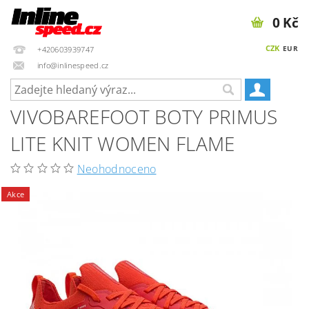
0 Kč
CZK
EUR
+420603939747
info@inlinespeed.cz
VIVOBAREFOOT BOTY PRIMUS
LITE KNIT WOMEN FLAME
Neohodnoceno
Akce