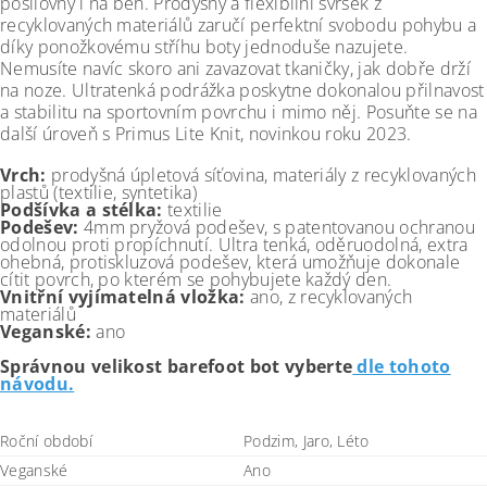
posilovny i na běh.
Prodyšný a flexibilní svršek z
recyklovaných materiálů zaručí perfektní svobodu pohybu a
díky ponožkovému stříhu boty jednoduše nazujete.
Nemusíte navíc skoro ani zavazovat tkaničky, jak dobře drží
na noze.
Ultratenká podrážka poskytne dokonalou přilnavost
a stabilitu na sportovním povrchu i mimo něj. Posuňte se na
další úroveň s Primus Lite Knit, novinkou roku 2023.
Vrch:
prodyšná úpletová síťovina, materiály z recyklovaných
plastů (textilie, syntetika)
Podšívka a stélka:
textilie
Podešev:
4mm pryžová podešev, s patentovanou ochranou
odolnou proti propíchnutí. Ultra tenká, oděruodolná, extra
ohebná, protiskluzová podešev, která umožňuje dokonale
cítit povrch, po kterém se pohybujete každý den.
Vnitřní vyjímatelná vložka:
ano, z recyklovaných
materiálů
Veganské:
ano
Správnou velikost barefoot bot vyberte
dle tohoto
návodu.
Roční období
Podzim, Jaro, Léto
Veganské
Ano