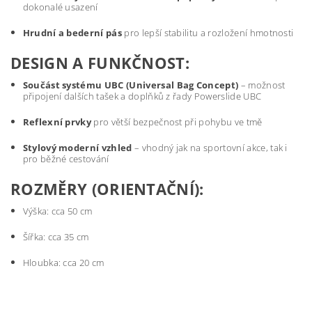
dokonalé usazení
Hrudní a bederní pás
pro lepší stabilitu a rozložení hmotnosti
DESIGN A FUNKČNOST:
Součást systému UBC (Universal Bag Concept)
– možnost
připojení dalších tašek a doplňků z řady Powerslide UBC
Reflexní prvky
pro větší bezpečnost při pohybu ve tmě
Stylový moderní vzhled
– vhodný jak na sportovní akce, tak i
pro běžné cestování
ROZMĚRY (ORIENTAČNÍ):
Výška: cca 50 cm
Šířka: cca 35 cm
Hloubka: cca 20 cm