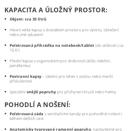
KAPACITA A ÚLOŽNÝ PROSTOR:
Objem: cca 35 litrů
Hlavní velká kapsa s dostatkem prostoru pro výstroj, oblečení
nebo jiné vybavení
Polstrovaná přihrádka na notebook/tablet
(do velikosti cca
15,6")
Přední kapsa s organizérem pro drobnosti (klíče, telefon,
peněženku)
Postranní kapsy
– ideální pro láhev s vodou nebo menší
příslušenství
Speciální
vnější popruhy
pro přichycení bruslí nebo helmy
POHODLÍ A NOŠENÍ:
Polstrovaná záda
s ventilačními kanály pro pohodlné nošení i
během delších cest
Anatomicky tvarované ramenní popruhy
, nastavitelné pro