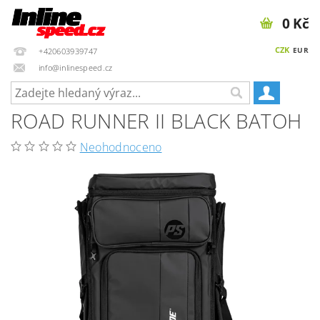
0 Kč
CZK
EUR
+420603939747
info@inlinespeed.cz
ROAD RUNNER II BLACK BATOH
Neohodnoceno