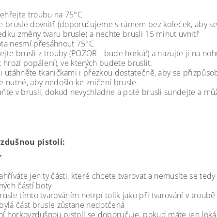
ehřejte troubu na 75°C
te brusle dovnitř (doporučujeme s rámem bez koleček, aby se
edku změny tvaru brusle) a nechte brusli 15 minut uvnitř
ota nesmí přesáhnout 75°C
ejte brusli z trouby (POZOR - bude horká!) a nazujte ji na 
k hrozí popálení), ve kterých budete bruslit.
li utáhněte tkaničkami i přezkou dostatečně, aby se přizpůsobi
je nutné, aby nedošlo ke zničení brusle.
aňte v brusli, dokud nevychladne a poté brusli sundejte a můž
zdušnou pistolí:
y
:
ahříváte jen ty části, které chcete tvarovat a nemusíte se te
iných částí boty
rusle tímto tvarováním netrpí tolik jako při tvarování v troubě
bylá část brusle zůstane nedotčená
ní horkovzdušnou pistolí se doporučuje, pokud máte jen loká