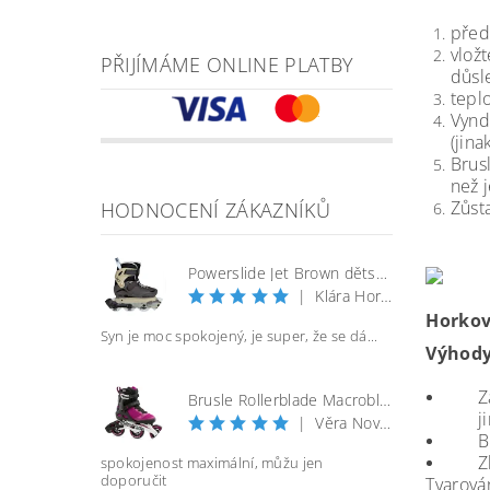
před
vlož
PŘIJÍMÁME ONLINE PLATBY
důsl
tepl
Vynd
(jina
Brus
než 
Zůst
HODNOCENÍ ZÁKAZNÍKŮ
Powerslide Jet Brown dětské kolečkové brusle
|
Klára Horáčková
Horkov
Syn je moc spokojený, je super, že se dá...
Výhod
Z
Brusle Rollerblade Macroblade 100 3WD W - vel. 40
j
|
Věra Nováková
B
Z
spokojenost maximální, můžu jen
doporučit
Tvarová