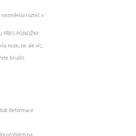
 nezměnila rozteč v
nohu PŘES PONOŽKY
la noze, ne ale víc,
ete bruslit.
dy bát deformace
lní problém na