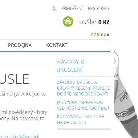
|
PŘIHLÁŠENÍ
REGISTRACE
KOŠÍK:
0 Kč
CZK
EUR
PRODEJNA
KONTAKT
NÁVODY K
BRUSLENÍ
RUSLE
ZÁVODNÍ BRUSLE A
OTLAKY? ŘEŠENÍ, KTERÉ JE
aší nohy? Ano, jde to,
DOBRÉ NEPODCEŇOVAT!
JAK VYBRAT SPRÁVNOU
VELIKOST BAREFOOT BOT
elmi osvědčený - boty
KDY VYMĚNIT KOLEČKA
nohy. Na pevnosti to
NA BRUSLÍCH?
e brusle Vám rádi