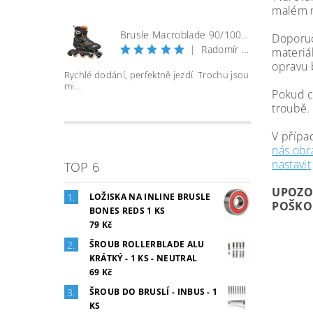
malém m
Brusle Macroblade 90/100 BOA - černá/orange
Doporuč
|
Radomír Bureš
materiá
opravu b
Rychlé dodání, perfektně jezdí. Trochu jsou
mi...
Pokud c
troubě.
V přípa
nás obrá
nastavit
TOP 6
UPOZO
LOŽISKA NA INLINE BRUSLE
POŠKO
BONES REDS 1 KS
79 Kč
ŠROUB ROLLERBLADE ALU
KRÁTKÝ - 1 KS - NEUTRAL
69 Kč
ŠROUB DO BRUSLÍ - INBUS - 1
KS