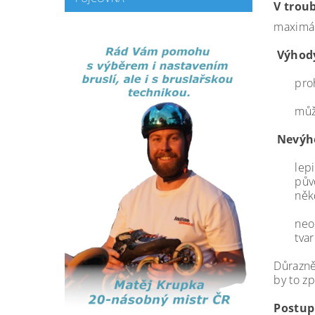
V trou
maximál
Výhod
pro
můž
Nevýh
lep
pův
něk
neo
tva
Důrazně
by to z
Postup