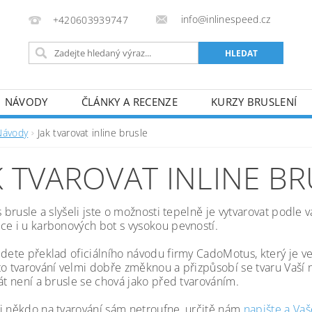
info@inlinespeed.cz
+420603939747
NÁVODY
ČLÁNKY A RECENZE
KURZY BRUSLENÍ
REKLAMACE A VRÁCENÍ ZBOŽÍ
Návody
Jak tvarovat inline brusle
K TVAROVAT INLINE B
s brusle a slyšeli jste o možnosti tepelně je vytvarovat podle v
ce i u karbonových bot s vysokou pevností.
jdete překlad oficiálního návodu firmy CadoMotus, který je v
to tvarování velmi dobře změknou a přizpůsobí se tvaru Vaší 
át není a brusle se chová jako před tvarováním.
i někdo na tvarování sám netroufne, určitě nám
napište a Vaš