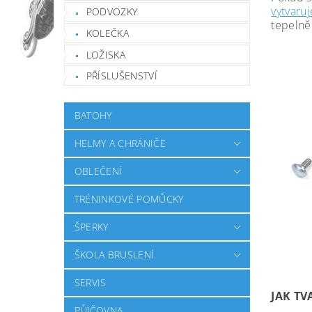
vytvaru
PODVOZKY
tepelně
KOLEČKA
LOŽISKA
PŘÍSLUŠENSTVÍ
BATOHY
HELMY A CHRÁNIČE
OBLEČENÍ
TRÉNINKOVÉ POMŮCKY
ŠPERKY
ŠKOLA BRUSLENÍ
SERVIS
JAK T
PŮJČOVNA