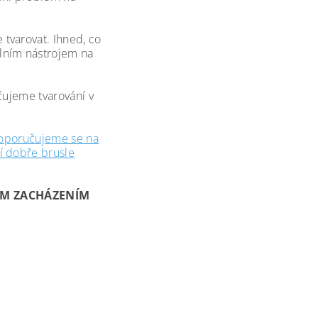
tvarovat. Ihned, co
lním nástrojem na
čujeme tvarování v
oporučujeme se na
čí dobře brusle
ÝM ZACHÁZENÍM