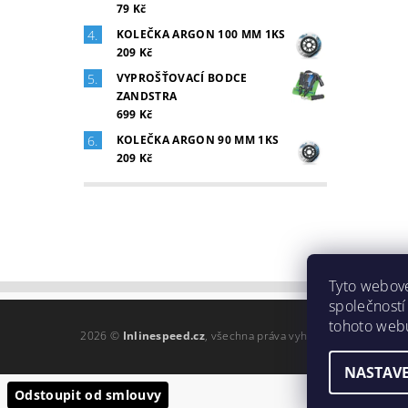
79 Kč
KOLEČKA ARGON 100 MM 1KS
209 Kč
VYPROŠŤOVACÍ BODCE
ZANDSTRA
699 Kč
KOLEČKA ARGON 90 MM 1KS
209 Kč
Tyto webové
společností
tohoto webu
2026 ©
Inlinespeed.cz
, všechna práva vyhrazena
NASTAVE
Odstoupit od smlouvy