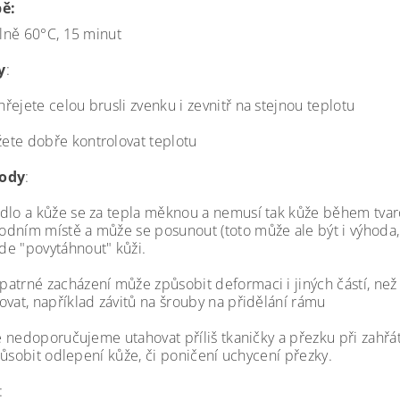
bě:
ně 60°C, 15 minut
y
:
hřejete celou brusli zvenku i zevnitř na stejnou teplotu
ete dobře kontrolovat teplotu
ody
:
idlo a kůže se za tepla měknou a nemusí tak kůže během tvar
odním místě a může se posunout (toto může ale být i výhoda
de "povytáhnout" kůži.
patrné zacházení může způsobit deformaci i jiných částí, než 
rovat, například závitů na šrouby na přidělání rámu
 nedoporučujeme utahovat příliš tkaničky a přezku při zahřá
působit odlepení kůže, či poničení uchycení přezky.
: