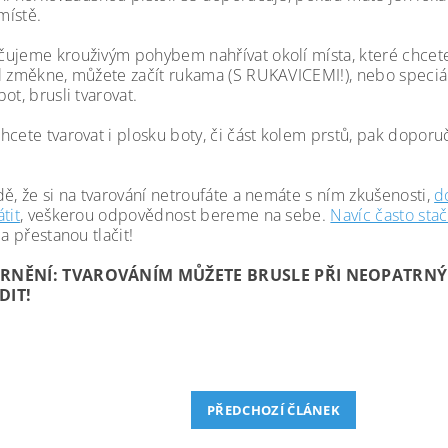
ístě.
ujeme krouživým pohybem nahřívat okolí místa, které chcete 
l změkne, můžete začít rukama (S RUKAVICEMI!), nebo speciá
ot, brusli tvarovat.
hcete tvarovat i plosku boty, či část kolem prstů, pak doporu
dě, že si na tvarování netroufáte a nemáte s ním zkušenosti,
d
tit
, veškerou odpovědnost bereme na sebe.
Navíc často sta
a přestanou tlačit!
RNĚNÍ: TVAROVÁNÍM MŮŽETE BRUSLE PŘI NEOPATRN
DIT!
PŘEDCHOZÍ ČLÁNEK