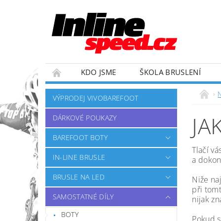
KDO JSME
ŠKOLA BRUSLENÍ
ZÁVODNÍ TÝM
OBCHODNÍ PODMÍNKY
VÝPRODEJ VIVOBAREFOOT
JA
DÁRKOVÉ POUKAZY
BAREFOOT BOTY
Tlačí vá
IN-LINE BRUSLE
a dokon
BRUSLE NA LED
Niže na
při tom
SAMOSTATNÉ DÍLY
nijak zn
BOTY
Pokud s