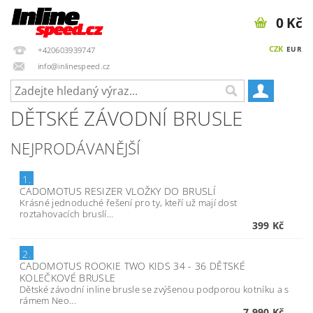
0 Kč
CZK
EUR
+420603939747
info@inlinespeed.cz
DĚTSKÉ ZÁVODNÍ BRUSLE
NEJPRODÁVANĚJŠÍ
1.
CADOMOTUS RESIZER VLOŽKY DO BRUSLÍ
Krásné jednoduché řešení pro ty, kteří už mají dost
roztahovacích bruslí...
399 Kč
2.
CADOMOTUS ROOKIE TWO KIDS 34 - 36 DĚTSKÉ
KOLEČKOVÉ BRUSLE
Dětské závodní inline brusle se zvýšenou podporou kotníku a s
rámem Neo...
7 990 Kč