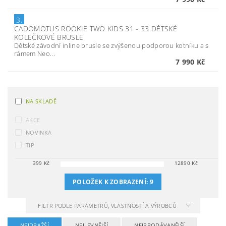
3.
CADOMOTUS ROOKIE TWO KIDS 31 - 33 DĚTSKÉ
KOLEČKOVÉ BRUSLE
Dětské závodní inline brusle se zvýšenou podporou kotníku a s
rámem Neo...
7 990 Kč
NA SKLADĚ
AKCE
NOVINKA
TIP
399
Kč
12890
Kč
POLOŽEK K ZOBRAZENÍ:
9
FILTR PODLE PARAMETRŮ, VLASTNOSTÍ A VÝROBCŮ
NEJDRAŽŠÍ
NEJLEVNĚJŠÍ
NEJPRODÁVANĚJŠÍ