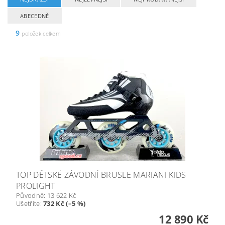
ABECEDNĚ
9
položek celkem
TOP DĚTSKÉ ZÁVODNÍ BRUSLE MARIANI KIDS
PROLIGHT
Původně:
13 622 Kč
Ušetříte
:
732 Kč (–5 %)
12 890 Kč