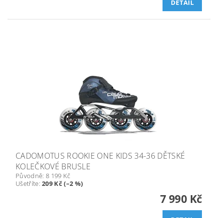
DETAIL
CADOMOTUS ROOKIE ONE KIDS 34-36 DĚTSKÉ
KOLEČKOVÉ BRUSLE
Původně:
8 199 Kč
Ušetříte
:
209 Kč (–2 %)
7 990 Kč