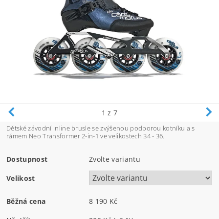
1
z 7
Dětské závodní inline brusle se zvýšenou podporou kotníku a s
rámem Neo Transformer 2-in-1 ve velikostech 34 - 36.
Dostupnost
Zvolte variantu
Velikost
Běžná cena
8 190 Kč