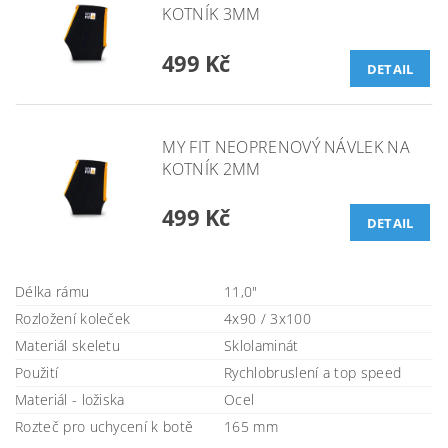
KOTNÍK 3MM
499 Kč
DETAIL
MY FIT NEOPRENOVÝ NÁVLEK NA
KOTNÍK 2MM
499 Kč
DETAIL
Délka rámu
11,0"
Rozložení koleček
4x90 / 3x100
Materiál skeletu
Sklolaminát
Použití
Rychlobruslení a top speed
Materiál - ložiska
Ocel
Rozteč pro uchycení k botě
165 mm