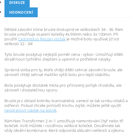
DISKUZE
HODNOCENÍ
Dětské závodní inline brusle dostupné ve velikostech 34 - 36. Rám
brusle umožňuje osazení kolečky 4x 90mm nebo 3x 100mm. Při
použití
Cadomotus Resizer vložek
je možné botu využívat již od
velikosti 32 - 34!
Tyto brusle poskytují nejlepší poměr cena - výkon. Umožňují dítěti
dosáhnout rychlého zlepšení a upevnit si potřebné návyky.
Správná volba pro ty, kteřá chtějí dítěti sehnat závodní brusle, ale
zároveň chtějí sehnat maličko vyšší botu pro lepší stabilitu.
Bota poskytuje dostatek místa pro přirozený pohyb chodidla, ale
zároveň i dostatečnou oporu.
Brusle je v oblasti kotníku tvarovatelná, zamezí se tak vzniku otlaků a
odřenin. Pokud chcete pohodlí trochu zvýšit, můžete ještě využít
neoprenový návlek na kotník
.
Rám Neo Transformer 2-in-1 umožňuje namontování čtyř nebo tří
koleček. Volit můžete i rozdílnou velikost koleček. Dosáhnete tak
vždy ideální kombinace, která odpovídá aktualní velikosti a výkonu