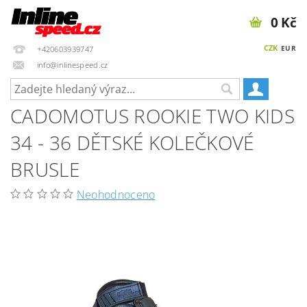
0 Kč
CZK
EUR
+420603939747
info@inlinespeed.cz
CADOMOTUS ROOKIE TWO KIDS
34 - 36 DĚTSKÉ KOLEČKOVÉ
BRUSLE
Neohodnoceno