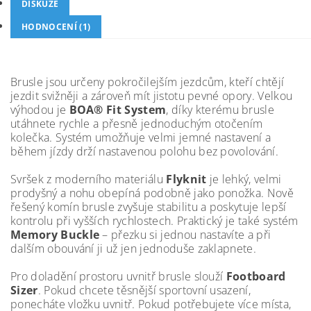
DISKUZE
HODNOCENÍ (1)
Brusle jsou určeny pokročilejším jezdcům, kteří chtějí
jezdit svižněji a zároveň mít jistotu pevné opory. Velkou
výhodou je
BOA® Fit System
, díky kterému brusle
utáhnete rychle a přesně jednoduchým otočením
kolečka. Systém umožňuje velmi jemné nastavení a
během jízdy drží nastavenou polohu bez povolování.
Svršek z moderního materiálu
Flyknit
je lehký, velmi
prodyšný a nohu obepíná podobně jako ponožka. Nově
řešený komín brusle zvyšuje stabilitu a poskytuje lepší
kontrolu při vyšších rychlostech. Praktický je také systém
Memory Buckle
– přezku si jednou nastavíte a při
dalším obouvání ji už jen jednoduše zaklapnete.
Pro doladění prostoru uvnitř brusle slouží
Footboard
Sizer
. Pokud chcete těsnější sportovní usazení,
ponecháte vložku uvnitř. Pokud potřebujete více místa,