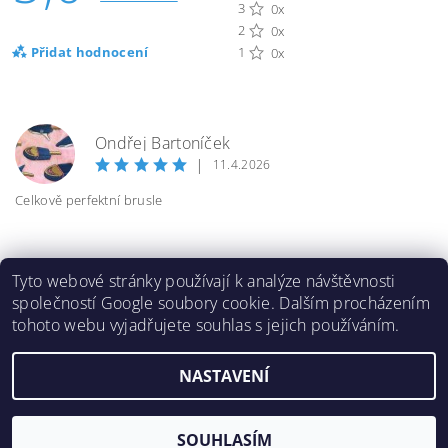
3
0x
2
0x
Přidat hodnocení
1
0x
Ondřej Bartoníček
OB
|
11.4.2026
Celkově perfektní brusle
Tyto webové stránky používají k analýze návštěvnosti
společností Google soubory cookie. Dalším procházením
tohoto webu vyjadřujete souhlas s jejich používáním.
2026 ©
Inlinespeed.cz
, všechna práva vyhrazena
NASTAVENÍ
Vytvořil Shoptet
SOUHLASÍM