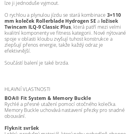
lze ji jednoduše vyjmout.
O rychlou a plynulou jízdu se stará kombinace
3×110
mm koleček Rollerblade Hydrogen SE
a
ložisek
Twincam ILQ-9 Classic Plus
, která patří mezi velmi
kvalitní komponenty ve fitness kategorii. Nové nýtované
spoje v oblasti kloubu zvyšují tuhost konstrukce a
zlepšují přenos energie, takže každý odraz je
efektivnější.
Součástí balení je také brzda.
HLAVNÍ VLASTNOSTI
BOA® Fit System & Memory Buckle
Rychlé a přesné utažení pomocí otočného kolečka.
Memory Buckle uchovává nastavení přezky pro snadné
obouvání.
Flyknit svršek