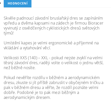
HODNOCENÍ
Skvěle padnoucí závodní bruslařský dres se zapínáním
vpředu a dvěma kapsami na zádech je firmou Bioracer
vyvinutý z osvědčených cyklistických dresů světových
týmů!
Umístění kapes je velmi ergonomické a příjemné na
vkládání a vytahování věcí.
Velikosti XXS (140) – XXL - pokud nejste zvyklí na velmi
těsný závodní dres, raději volte o velikost o jednu větší,
než běžně nosíte.
Pokud nevěříte rozdílu v běžném a aerodynamickém
dresu, zkuste si jít příště zabruslit v obyčejném tričku a
pak v běžném dresu a věřte, že rozdíl poznáte velmi
dobře. Podobné je to pak mezi běžným a
aerodynamickým dresem.