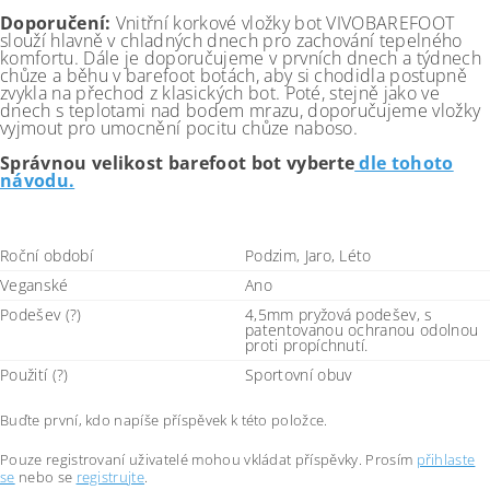
Doporučení:
Vnitřní korkové vložky bot VIVOBAREFOOT
slouží hlavně v chladných dnech pro zachování tepelného
komfortu. Dále je doporučujeme v prvních dnech a týdnech
chůze a běhu v barefoot botách, aby si chodidla postupně
zvykla na přechod z klasických bot. Poté, stejně jako ve
dnech s teplotami nad bodem mrazu, doporučujeme vložky
vyjmout pro umocnění pocitu chůze naboso.
Správnou velikost barefoot bot vyberte
dle tohoto
návodu.
Roční období
Podzim, Jaro, Léto
Veganské
Ano
Podešev (?)
4,5mm pryžová podešev, s
patentovanou ochranou odolnou
proti propíchnutí.
Použití (?)
Sportovní obuv
Buďte první, kdo napíše příspěvek k této položce.
Pouze registrovaní uživatelé mohou vkládat příspěvky. Prosím
přihlaste
se
nebo se
registrujte
.