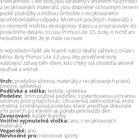
Vivobarefoot. Celé boty jsou vyráběny s ohledem na přírodu
z recyklovaných materiálů, j
sou doplněné ochranným lemem
podél podrážky a vložkou Ortholite z recyklovaného
spotřebitelského odpadu. Minimum použitých materiálů s
co nejmenší možnou ekologickou stopou a propracování do
posledního detailu, to jsou Primus Lite 3,5, boty, o nichž ani
nebudete vědět, že je máte na noze.
V neposlední řadě ale hlavně nabízí skvělý zážitek z chůze i
běhu. Boty Primus Lite 3,5 jsou léty prověřené boty
nabízející zdravý běh všem, kdo chtějí svá chodidla aktivně
využívat a vnímat.
Vrch:
prodyšná síťovina, materiály z recyklovaných plastů
(textilie, syntetika)
Podšívka a stélka:
textilie, syntetika
Podešev:
3mm pryžová podešev, s patentovanou ochranou
odolnou proti propíchnutí. Ultra tenká, oděruodolná, extra
ohebná, protiskluzová podešev, která umožňuje dokonale
cítit povrch, po kterém se pohybujete každý den.
Zavazování:
kulaté tkaničky
Vnitřní vyjmutelná vložka:
ano, z recyklovaných
materiálů
Veganské:
ano
Nevhodné pro:
indoorové sporty