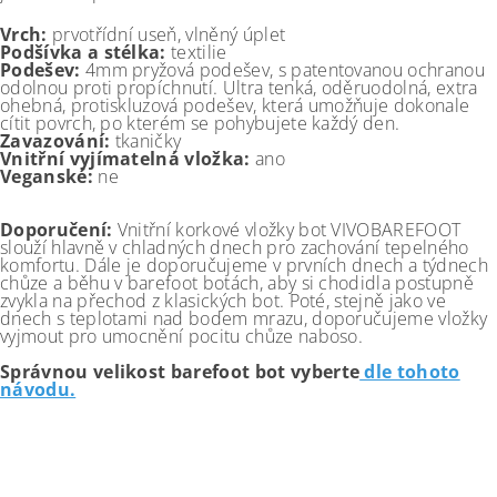
Vrch:
prvotřídní useň, vlněný úplet
Podšívka a stélka:
textilie
Podešev:
4mm pryžová podešev, s patentovanou ochranou
odolnou proti propíchnutí. Ultra tenká, oděruodolná, extra
ohebná, protiskluzová podešev, která umožňuje dokonale
cítit povrch, po kterém se pohybujete každý den.
Zavazování:
tkaničky
Vnitřní vyjímatelná vložka:
ano
Veganské:
ne
Doporučení:
Vnitřní korkové vložky bot VIVOBAREFOOT
slouží hlavně v chladných dnech pro zachování tepelného
komfortu. Dále je doporučujeme v prvních dnech a týdnech
chůze a běhu v barefoot botách, aby si chodidla postupně
zvykla na přechod z klasických bot. Poté, stejně jako ve
dnech s teplotami nad bodem mrazu, doporučujeme vložky
vyjmout pro umocnění pocitu chůze naboso.
Správnou velikost barefoot bot vyberte
dle tohoto
návodu.