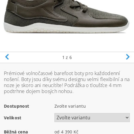
1
z 6
Prémiové volnočasové barefoot boty pro každodenní
nošení. Boty jsou díky svému designu velmi flexibilní a na
noze je skoro ani neucítíte! Podrážka o tloušťce 4 mm
podtrhne dojem bosých nohou.
Dostupnost
Zvolte variantu
Velikost
Běžná cena
od 4 390 Kč