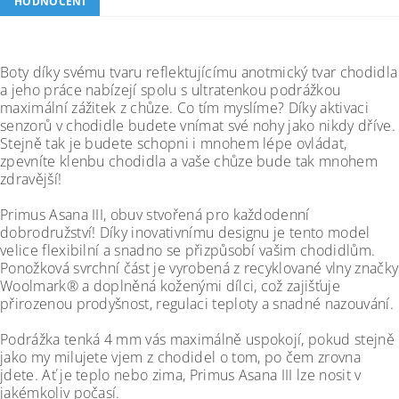
HODNOCENÍ
Boty díky svému tvaru reflektujícímu anotmický tvar chodidla
a jeho práce nabízejí spolu s ultratenkou podrážkou
maximální zážitek z chůze. Co tím myslíme? Díky aktivaci
senzorů v chodidle budete vnímat své nohy jako nikdy dříve.
Stejně tak je budete schopni i mnohem lépe ovládat,
zpevníte klenbu chodidla a vaše chůze bude tak mnohem
zdravější!
Primus Asana III, obuv stvořená pro každodenní
dobrodružství! Díky inovativnímu designu je tento model
velice flexibilní a snadno se přizpůsobí vašim chodidlům.
Ponožková svrchní část je vyrobená z recyklované vlny značky
Woolmark® a doplněná koženými dílci, což zajišťuje
přirozenou prodyšnost, regulaci teploty a snadné nazouvání.
Podrážka tenká 4 mm vás maximálně uspokojí, pokud stejně
jako my milujete vjem z chodidel o tom, po čem zrovna
jdete. Ať je teplo nebo zima, Primus Asana III lze nosit v
jakémkoliv počasí.