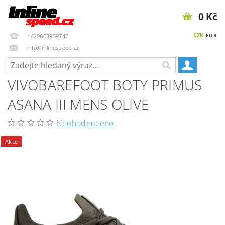
0 Kč
CZK
EUR
+420603939747
info@inlinespeed.cz
VIVOBAREFOOT BOTY PRIMUS
ASANA III MENS OLIVE
Neohodnoceno
Akce