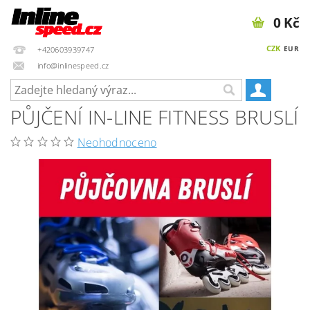
0 Kč
CZK
EUR
+420603939747
info@inlinespeed.cz
PŮJČENÍ IN-LINE FITNESS BRUSLÍ
Neohodnoceno