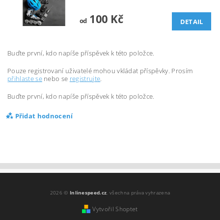
100 Kč
od
DETAIL
Buďte první, kdo napíše příspěvek k této položce.
Pouze registrovaní uživatelé mohou vkládat příspěvky. Prosím
přihlaste se
nebo se
registrujte
.
Buďte první, kdo napíše příspěvek k této položce.
Přidat hodnocení
2026 ©
Inlinespeed.cz
, všechna práva vyhrazena
Vytvořil Shoptet