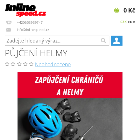
0 Kč
CZK
EUR
+420603939747
info@inlinespeed.cz
PŮJČENÍ HELMY
Neohodnoceno