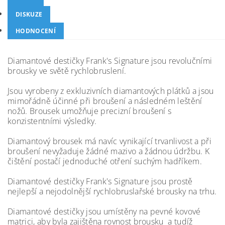
DISKUZE
HODNOCENÍ
Diamantové destičky Frank's Signature jsou revolučními
brousky ve světě rychlobruslení.
Jsou vyrobeny z exkluzivních diamantových
plátků a jsou
mimořádně účinné při broušení a následném leštění
nožů. Brousek umožňuje precizní broušení s
konzistentními výsledky.
Diamantový brousek má navíc vynikající trvanlivost a při
broušení nevyžaduje žádné mazivo a žádnou údržbu. K
čištění postačí jednoduché otření suchým hadříkem.
Diamantové destičky Frank's Signature jsou prostě
nejlepší a nejodolnější rychlobruslařské brousky na trhu.
Diamantové destičky jsou umístěny na pevné kovové
matrici, aby byla zajištěna rovnost brousku a tudíž