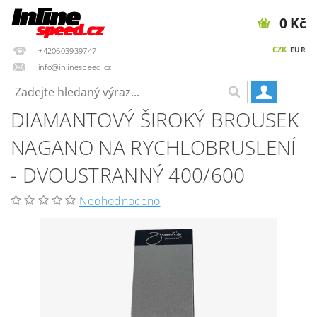
0 Kč
CZK
EUR
+420603939747
info@inlinespeed.cz
DIAMANTOVÝ ŠIROKÝ BROUSEK
NAGANO NA RYCHLOBRUSLENÍ
- DVOUSTRANNÝ 400/600
Neohodnoceno