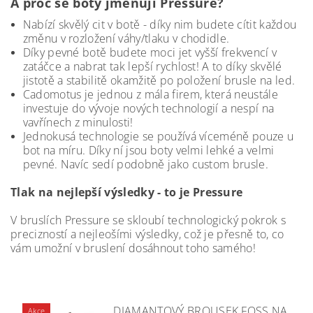
A proč se boty jmenují Pressure?
Nabízí skvělý cit v botě - díky nim budete cítit každou
změnu v rozložení váhy/tlaku v chodidle.
Díky pevné botě budete moci jet vyšší frekvencí v
zatáčce a nabrat tak lepší rychlost! A to díky skvělé
jistotě a stabilitě okamžitě po položení brusle na led.
Cadomotus je jednou z mála firem, která neustále
investuje do vývoje nových technologií a nespí na
vavřínech z minulosti!
Jednokusá technologie se používá víceméně pouze u
bot na míru. Díky ní jsou boty velmi lehké a velmi
pevné. Navíc sedí podobně jako custom brusle.
Tlak na nejlepší výsledky - to je Pressure
V bruslích Pressure se skloubí technologický pokrok s
precizností a nejleošími výsledky, což je přesně to, co
vám umožní v bruslení dosáhnout toho samého!
DIAMANTOVÝ BROUSEK FOSS NA
Akce