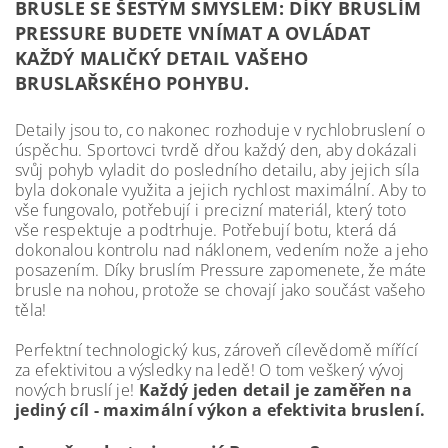
BRUSLE SE ŠESTÝM SMYSLEM: DÍKY BRUSLÍM
PRESSURE BUDETE VNÍMAT A OVLÁDAT
KAŽDÝ MALIČKÝ DETAIL VAŠEHO
BRUSLAŘSKÉHO POHYBU.
Detaily jsou to, co nakonec rozhoduje v rychlobruslení o
úspěchu. Sportovci tvrdě dřou každý den, aby dokázali
svůj pohyb vyladit do posledního detailu, aby jejich síla
byla dokonale využita a jejich rychlost maximální. Aby to
vše fungovalo, potřebují i precizní materiál, který toto
vše respektuje a podtrhuje. Potřebují botu, která dá
dokonalou kontrolu nad náklonem, vedením nože a jeho
posazením. Díky bruslím Pressure zapomenete, že máte
brusle na nohou, protože se chovají jako součást vašeho
těla!
Perfektní technologický kus, zároveň cílevědomě mířící
za efektivitou a výsledky na ledě! O tom veškerý vývoj
nových bruslí je!
Každý jeden detail je zaměřen na
jediný cíl - maximální výkon a efektivita bruslení.