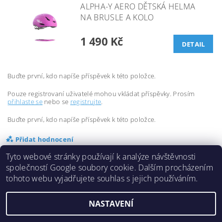
ALPHA-Y AERO DĚTSKÁ HELMA
NA BRUSLE A KOLO
1 490 Kč
DETAIL
Buďte první, kdo napíše příspěvek k této položce.
Pouze registrovaní uživatelé mohou vkládat příspěvky. Prosím
přihlaste se
nebo se
registrujte
.
Buďte první, kdo napíše příspěvek k této položce.
Přidat hodnocení
Tyto webové stránky používají k analýze návštěvnosti
společností Google soubory cookie. Dalším procházením
tohoto webu vyjadřujete souhlas s jejich používáním.
NASTAVENÍ
2026 ©
Inlinespeed.cz
, všechna práva vyhrazena