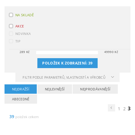
NA SKLADĚ
AKCE
NOVINKA
TIP
289
Kč
49990
Kč
POLOŽEK K ZOBRAZENÍ:
39
FILTR PODLE PARAMETRŮ, VLASTNOSTÍ A VÝROBCŮ
NEJDRAŽŠÍ
NEJLEVNĚJŠÍ
NEJPRODÁVANĚJŠÍ
ABECEDNĚ
3
1
2
39
položek celkem