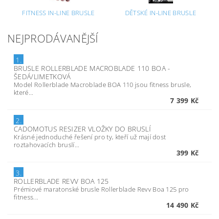
FITNESS IN-LINE BRUSLE
DĚTSKÉ IN-LINE BRUSLE
NEJPRODÁVANĚJŠÍ
1.
BRUSLE ROLLERBLADE MACROBLADE 110 BOA -
ŠEDÁ/LIMETKOVÁ
Model Rollerblade Macroblade BOA 110 jsou fitness brusle,
které...
7 399 Kč
2.
CADOMOTUS RESIZER VLOŽKY DO BRUSLÍ
Krásné jednoduché řešení pro ty, kteří už mají dost
roztahovacích bruslí...
399 Kč
3.
ROLLERBLADE REVV BOA 125
Prémiové maratonské brusle Rollerblade Revv Boa 125 pro
fitness...
14 490 Kč