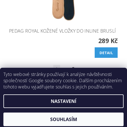
PEDAG ROYAL KOŽENÉ VLOŽKY DO INLINE BRUSLÍ
289 Kč
DETAIL
3
1
2
Tyto webové stránky používají k analýze návštěvnosti
společností Google soubory cookie. Dalším procházením
tohoto webu vyjadřujete souhlas s jejich používáním.
2026 ©
Inlinespeed.cz
, všechna práva vyhrazena
NASTAVENÍ
Vytvořil Shoptet
SOUHLASÍM
Odstoupit od smlouvy