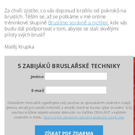
Za chvíli zjistíte, co vás doposud brzdilo od pokroků na
bruslích. Těším se, až se potkáme v mé online
tréninkové skupině
Bruslíme správně a rychleji
, kde vás
budu dál podporovat v tom, abyste se stali skvělými
piloty svých bruslí!
Matěj Krupka
5 ZABIJÁKŮ BRUSLAŘSKÉ TECHNIKY
Jméno
E-mail
Odesláním formuláře vyjadřujete svůj souhlas se zpracováním osobních údajů
(jméno, email) pro zaslání tréninků a emailů, které se budou týkat bruslení. Svůj
souhlas můžete kdykoli odvolat kliknutím na tlačítko ODHLÁSIT v každém
zaslaném e-mailu.
Více o mých zásadách ochrany osobních údajů zde
ZÍSKAT PDF ZDARMA