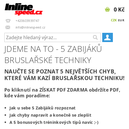
0 Kč
CZK
EUR
+420603939747
info@inlinespeed.cz
JDEME NA TO - 5 ZABIJÁKŮ
BRUSLAŘSKÉ TECHNIKY
NAUČTE SE POZNAT 5 NEJVĚTŠÍCH CHYB,
KTERÉ VÁM KAZÍ BRUSLAŘSKOU TECHNIKU!
Po kliknutí na ZÍSKAT PDF ZDARMA obdržíte PDF,
kde vám poradíme:
Jak u sebe 5 Zabijáků rozpoznat
Jak chyby napravit a konečně se zlepšit
A 5 bonusových tréninkových tipů navíc ;-)