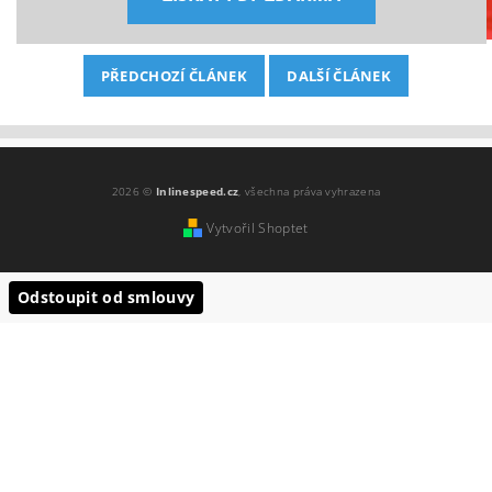
PŘEDCHOZÍ ČLÁNEK
DALŠÍ ČLÁNEK
2026 ©
Inlinespeed.cz
, všechna práva vyhrazena
Vytvořil Shoptet
Odstoupit od smlouvy