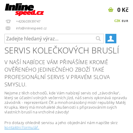
0 Kč
CZK
EUR
+420603939747
info@inlinespeed.cz
SERVIS KOLEČKOVÝCH BRUSLÍ
V NAŠÍ NABÍDCE VÁM PŘINÁŠÍME KROMĚ
OVĚŘENÉHO JEDINEČNÉHO ZBOŽÍ TAKÉ
PROFESIONÁLNÍ SERVIS V PRAVÉM SLOVA
SMYSLU.
Nejsme z těch obchodů, kde Vám nabízejí servis od „závodníka“,
který se účastní volných večerních jízd, náš servis vykonává opravdu
závodník - reprezentant ČR a mnohonásobný mistr republiky Matěj
Krupka, který má mnohaleté zkušenosti s připravováním svých
vlastních bruslí na vrcholné závody!
Pro dotazy ohledně servisu a jeho objednání nám napište skrz
kontaktní formulář.