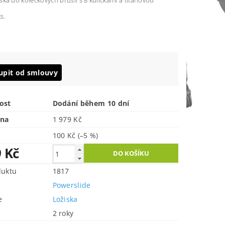
ska do kolečkových bruslí s 8 kuličkami a titanovou
s.
upit od smlouvy
ost
Dodání během 10 dní
ena
1 979 Kč
100 Kč
(–5 %)
9 Kč
duktu
1817
Powerslide
e
Ložiska
2 roky