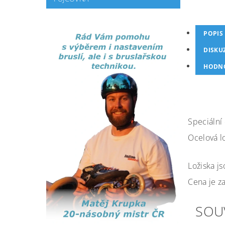
POPIS
DISKU
HODNO
Speciální
Ocelová lo
Ložiska j
Cena je za
SOU