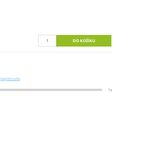
e
registrujte
.
1x