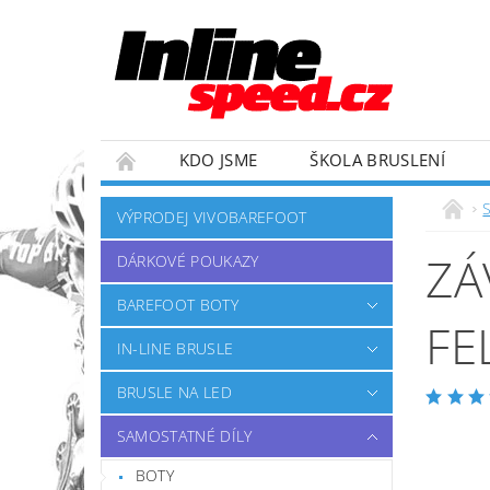
KDO JSME
ŠKOLA BRUSLENÍ
ZÁVODNÍ TÝM
OBCHODNÍ PODMÍNKY
VÝPRODEJ VIVOBAREFOOT
ZÁ
DÁRKOVÉ POUKAZY
BAREFOOT BOTY
FE
IN-LINE BRUSLE
BRUSLE NA LED
SAMOSTATNÉ DÍLY
BOTY