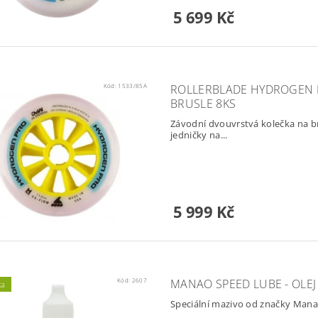
5 699 Kč
Kód:
1533/85A
ROLLERBLADE HYDROGEN 
BRUSLE 8KS
Závodní dvouvrstvá kolečka na br
jedničky na...
5 999 Kč
Kód:
2607
MANAO SPEED LUBE - OLEJ 
ka
Speciální mazivo od značky Mana