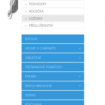
PODVOZKY
KOLEČKA
LOŽISKA
PŘÍSLUŠENSTVÍ
BATOHY
HELMY A CHRÁNIČE
OBLEČENÍ
TRÉNINKOVÉ POMŮCKY
ŠPERKY
ŠKOLA BRUSLENÍ
SERVIS
PŮJČOVNA