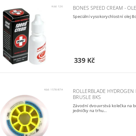
Kód:
126
BONES SPEED CREAM - OLEJ
Speciální vysokorychlostní olej
339 Kč
Kód:
1578/87A
ROLLERBLADE HYDROGEN 
BRUSLE 8KS
Závodní dvouvrstvá kolečka na br
jedničky na trhu...