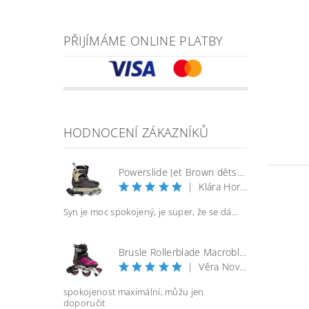
PŘIJÍMÁME ONLINE PLATBY
HODNOCENÍ ZÁKAZNÍKŮ
Powerslide Jet Brown dětské kolečkové brusle
|
Klára Horáčková
Syn je moc spokojený, je super, že se dá...
Brusle Rollerblade Macroblade 100 3WD W - vel. 40
|
Věra Nováková
spokojenost maximální, můžu jen
doporučit