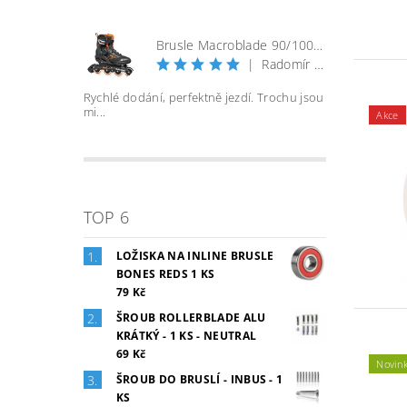
Brusle Macroblade 90/100 BOA - černá/orange
|
Radomír Bureš
Rychlé dodání, perfektně jezdí. Trochu jsou
mi...
Akce
TOP 6
LOŽISKA NA INLINE BRUSLE
BONES REDS 1 KS
79 Kč
ŠROUB ROLLERBLADE ALU
KRÁTKÝ - 1 KS - NEUTRAL
69 Kč
Novin
ŠROUB DO BRUSLÍ - INBUS - 1
KS