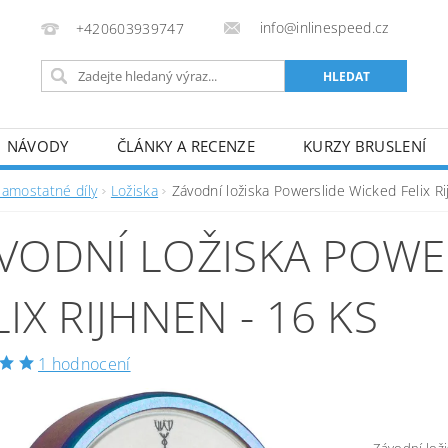
info@inlinespeed.cz
+420603939747
NÁVODY
ČLÁNKY A RECENZE
KURZY BRUSLENÍ
REKLAMACE A VRÁCENÍ ZBOŽÍ
Samostatné díly
Ložiska
Závodní ložiska Powerslide Wicked Felix Ri
VODNÍ LOŽISKA POWE
LIX RIJHNEN - 16 KS
1 hodnocení