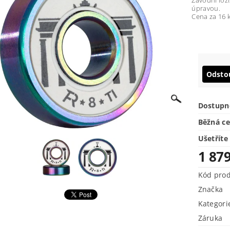
Závodní loži
úpravou.
Cena za 16 k
Odsto
Dostupn
Běžná c
Ušetříte
1 87
Kód pro
Značka
Kategori
Záruka