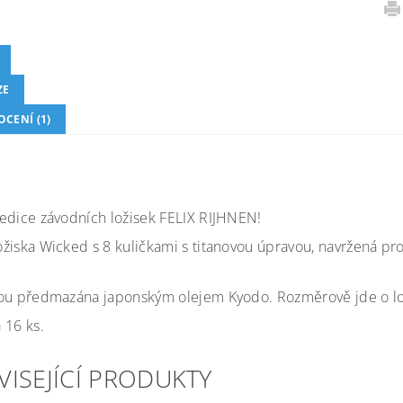
ZE
CENÍ (1)
 edice závodních ložisek FELIX RIJHNEN!
žiska Wicked s 8 kuličkami s titanovou úpravou, navržená pro 
sou předmazána japonským olejem Kyodo. Rozměrově jde o lo
 16 ks.
VISEJÍCÍ PRODUKTY