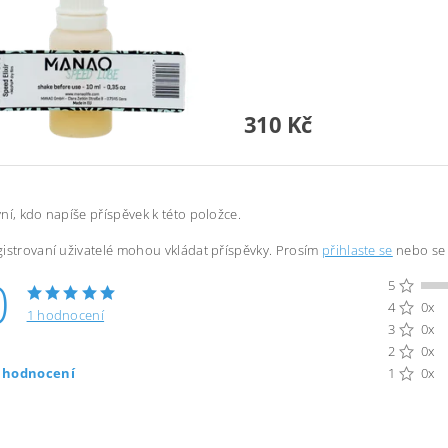
310 Kč
ní, kdo napíše příspěvek k této položce.
istrovaní uživatelé mohou vkládat příspěvky. Prosím
přihlaste se
nebo s
0
5
4
0x
1 hodnocení
3
0x
2
0x
t hodnocení
1
0x