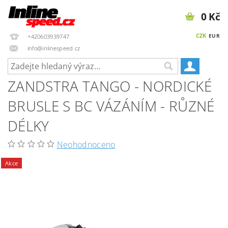
0 Kč
CZK
EUR
+420603939747
info@inlinespeed.cz
ZANDSTRA TANGO - NORDICKÉ
BRUSLE S BC VÁZÁNÍM - RŮZNÉ
DÉLKY
Neohodnoceno
Akce