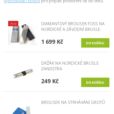
vyprošťovací bodce
pro případ proboření se do ledu.
DIAMANTOVÝ BROUSEK FOSS NA
Akce
NORDICKÉ A ZÁVODNÍ BRUSLE
1 699 Kč
DRŽÁK NA NORDICKÉ BRUSLE
ZANDSTRA
249 Kč
BROUSEK NA STRHÁVÁNÍ GROTŮ