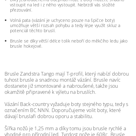
vstoupit na led i z něho vystoupit. Nebrzdí vás složité
přezouvání.
Volná pata (vázání je uchyceno pouze na špičce boty)
umožňuje větší rozsah pohybu a tedy lépe využít skluz a
potenciál těchto bruslí.
Brusle se díky větší délce tolik neboří do měkčího ledu jako
brusle hokejové.
Brusle Zandstra Tango mají T-profil, který nabízí dobrou
tuhost brusle a snadnou montáž vázání. Brusle navíc
dostanete již smontované a nabroušené, takže jsou
okamžitě připravené k výletu na bruslích.
Vázání Back-country vyžaduje boty stejného typu, tedy s
označením BC NNN. Doporučujeme volit boty, které
dávají bruslaři dobrou oporu a stabilitu.
Šířka nožů je 1,25 mm a díky tomu jsou brusle rychlé a
vhodné pro přírodní led. Tvrdost nože je 60Rc.
Brusle