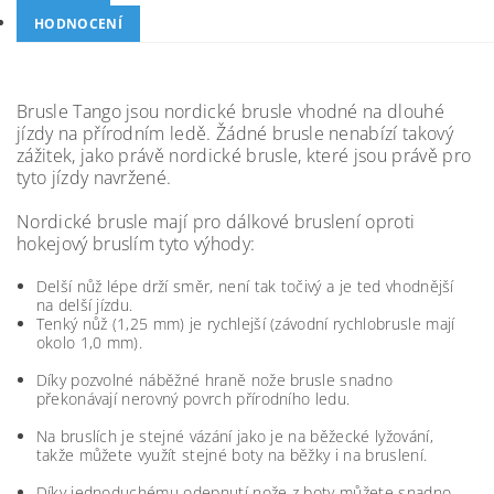
HODNOCENÍ
Brusle Tango jsou nordické brusle vhodné na dlouhé
jízdy na přírodním ledě. Žádné brusle nenabízí takový
zážitek, jako právě nordické brusle, které jsou právě pro
tyto jízdy navržené.
Nordické brusle mají pro dálkové bruslení oproti
hokejový bruslím tyto výhody:
Delší nůž lépe drží směr, není tak točivý a je ted vhodnější
na delší jízdu.
Tenký nůž (1,25 mm) je rychlejší (závodní rychlobrusle mají
okolo 1,0 mm).
Díky pozvolné náběžné hraně nože brusle snadno
překonávají nerovný povrch přírodního ledu.
Na bruslích je stejné vázání jako je na běžecké lyžování,
takže můžete využít stejné boty na běžky i na bruslení.
Díky jednoduchému odepnutí nože z boty můžete snadno