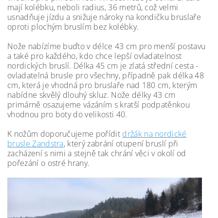
mají kolébku, neboli radius, 36 metrů, což velmi
usnadňuje jízdu a snižuje nároky na kondičku bruslaře
oproti plochým bruslím bez kolébky.
Nože nabízíme buďto v délce 43 cm pro menší postavu
a také pro každého, kdo chce lepší ovladatelnost
nordických bruslí. Délka 45 cm je zlatá střední cesta -
ovladatelná brusle pro všechny, případně pak délka 48
cm, která je vhodná pro bruslaře nad 180 cm, kterým
nabídne skvělý dlouhý skluz. Nože délky 43 cm
primárně osazujeme vázáním s kratší podpatěnkou
vhodnou pro boty do velikosti 40.
K nožům doporučujeme pořídit
držák na nordické
brusle Zandstra
, který zabrání otupení bruslí při
zacházení s nimi a stejně tak chrání věci v okolí od
pořezání o ostré hrany.