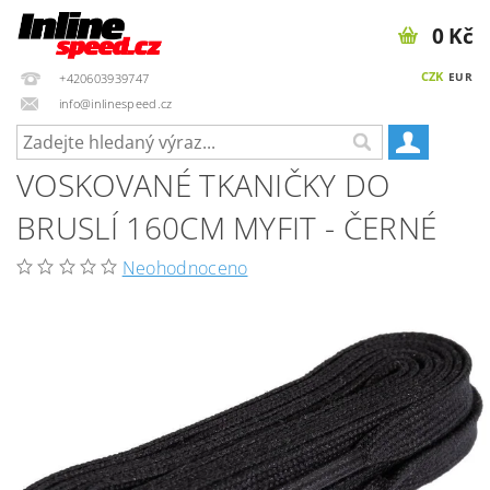
0 Kč
CZK
EUR
+420603939747
info@inlinespeed.cz
VOSKOVANÉ TKANIČKY DO
BRUSLÍ 160CM MYFIT - ČERNÉ
Neohodnoceno