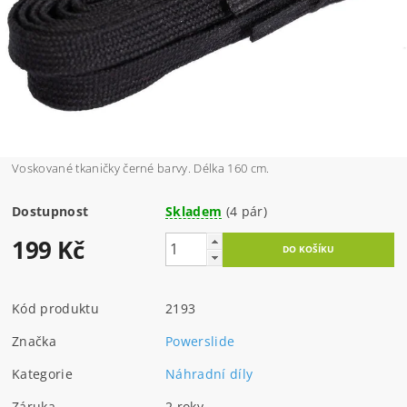
Voskované tkaničky černé barvy. Délka 160 cm.
Dostupnost
Skladem
(4 pár)
199 Kč
Kód produktu
2193
Značka
Powerslide
Kategorie
Náhradní díly
Záruka
2 roky