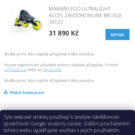
MARIANI EGO ULTRALIGHT
ACCEL ZÁVODNÍ INLINE BRUSLE
3X125
31 890 Kč
DETAIL
Buďte první, kdo napíše příspěvek k této položce.
Pouze registrovaní uživatelé mohou vkládat příspěvky. Prosím
přihlaste se
nebo se
registrujte
.
Buďte první, kdo napíše příspěvek k této položce.
Přidat hodnocení
Tyto webové stránky používají k analýze návštěvnosti
společností Google soubory cookie. Dalším procházením
tohoto webu vyjadřujete souhlas s jejich používáním.