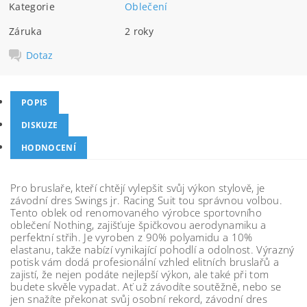
Kategorie
Oblečení
Záruka
2 roky
Dotaz
POPIS
DISKUZE
HODNOCENÍ
Pro bruslaře, kteří chtějí vylepšit svůj výkon stylově, je
závodní dres Swings jr. Racing Suit tou správnou volbou.
Tento oblek od renomovaného výrobce sportovního
oblečení Nothing, zajišťuje špičkovou aerodynamiku a
perfektní střih. Je vyroben z 90% polyamidu a 10%
elastanu, takže nabízí vynikající pohodlí a odolnost. Výrazný
potisk vám dodá profesionální vzhled elitních bruslařů a
zajistí, že nejen podáte nejlepší výkon, ale také při tom
budete skvěle vypadat. Ať už závodíte soutěžně, nebo se
jen snažíte překonat svůj osobní rekord, závodní dres