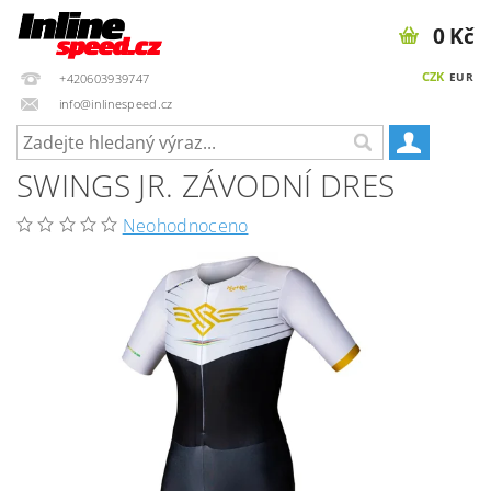
0 Kč
CZK
EUR
+420603939747
info@inlinespeed.cz
SWINGS JR. ZÁVODNÍ DRES
Neohodnoceno