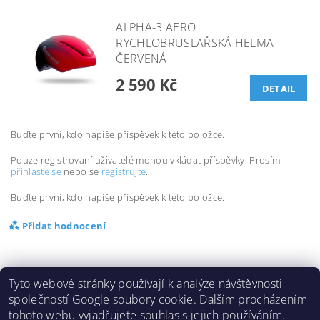
ALPHA-3 AERO
RYCHLOBRUSLAŘSKÁ HELMA -
ČERVENÁ
2 590 Kč
DETAIL
Buďte první, kdo napíše příspěvek k této položce.
Pouze registrovaní uživatelé mohou vkládat příspěvky. Prosím
přihlaste se
nebo se
registrujte
.
Buďte první, kdo napíše příspěvek k této položce.
Přidat hodnocení
Tyto webové stránky používají k analýze návštěvnosti
společností Google soubory cookie. Dalším procházením
tohoto webu vyjadřujete souhlas s jejich používáním.