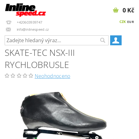
0 Kč
CZK
EUR
+420603939747
info@inlinespeed.cz
SKATE-TEC NSX-III
RYCHLOBRUSLE
Neohodnoceno