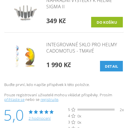
NÁHRADNÍ VÝSTELKY K HELMĚ
SIGMA II
349 Kč
INTEGROVANÉ SKLO PRO HELMY
CADOMOTUS - TMAVÉ
1 990 Kč
DETAIL
Buďte první, kdo napíše příspěvek k této položce.
Pouze registrovaní uživatelé mohou vkládat příspěvky. Prosím
přihlaste se
nebo se
registrujte
.
5,0
5
2x
4
0x
2 hodnocení
3
0x