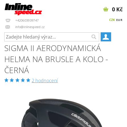
0 Kč
CZK
EUR
+420603939747
info@inlinespeed.cz
SIGMA II AERODYNAMICKÁ
HELMA NA BRUSLE A KOLO -
ČERNÁ
2 hodnocení