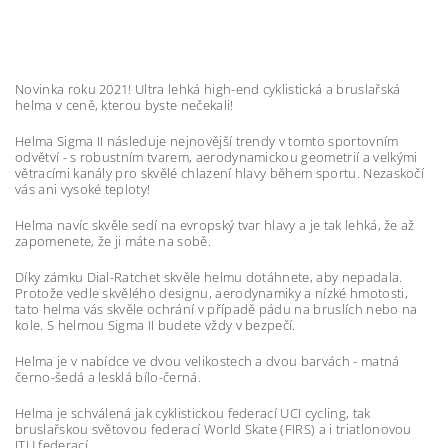
Novinka roku 2021! Ultra lehká high-end cyklistická a bruslařská
helma v ceně, kterou byste nečekali!
Helma Sigma II následuje nejnovější trendy v tomto sportovním
odvětví - s robustním tvarem, aerodynamickou geometrií a velkými
větracími kanály pro skvělé chlazení hlavy během sportu. Nezaskočí
vás ani vysoké teploty!
Helma navíc skvěle sedí na evropský tvar hlavy a je tak lehká, že až
zapomenete, že ji máte na sobě.
Díky zámku Dial-Ratchet skvěle helmu dotáhnete, aby nepadala.
Protože vedle skvělého designu, aerodynamiky a nízké hmotosti,
tato helma vás skvěle ochrání v případě pádu na bruslích nebo na
kole. S helmou Sigma II budete vždy v bezpečí.
Helma je v nabídce ve dvou velikostech a dvou barvách - matná
černo-šedá a lesklá bílo-černá.
Helma je schválená jak cyklistickou federací UCI cycling, tak
bruslařskou světovou federací World Skate (FIRS) a i triatlonovou
ITU federací.