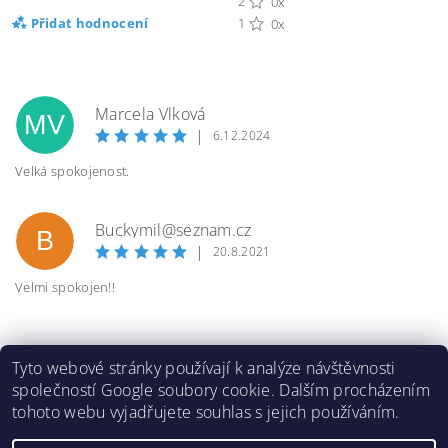
2
0x
Přidat hodnocení
1
0x
Marcela Vlková
MV
|
6.12.2024
Velká spokojenost.
Buckymil@seznam.cz
B
|
20.8.2021
Velmi spokojen!!
Tyto webové stránky používají k analýze návštěvnosti
společností Google soubory cookie. Dalším procházením
tohoto webu vyjadřujete souhlas s jejich používáním.
2026 ©
Inlinespeed.cz
, všechna práva vyhrazena