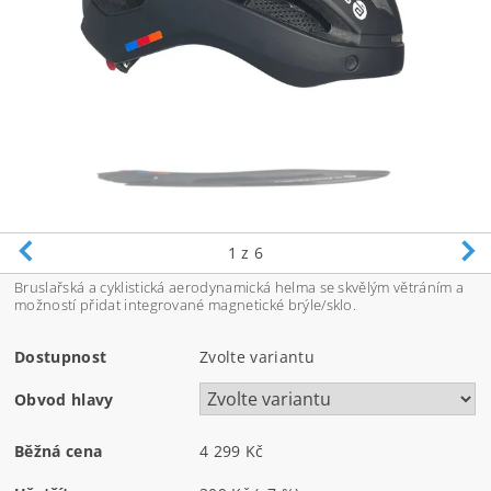
1
z 6
Bruslařská a cyklistická aerodynamická helma se skvělým větráním a
možností přidat integrované magnetické brýle/sklo.
Dostupnost
Zvolte variantu
Obvod hlavy
Běžná cena
4 299 Kč