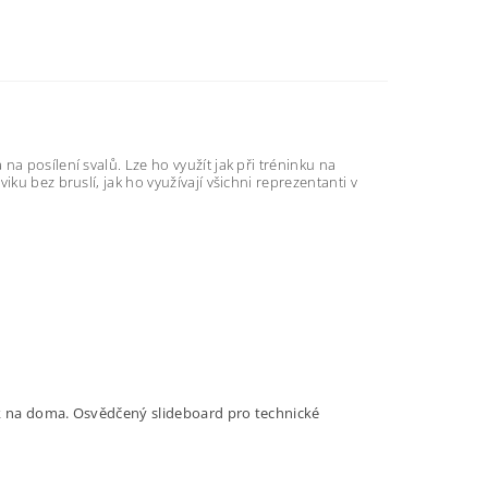
a posílení svalů. Lze ho využít jak při tréninku na
ku bez bruslí, jak ho využívají všichni reprezentanti v
nk na doma. Osvědčený slideboard pro technické