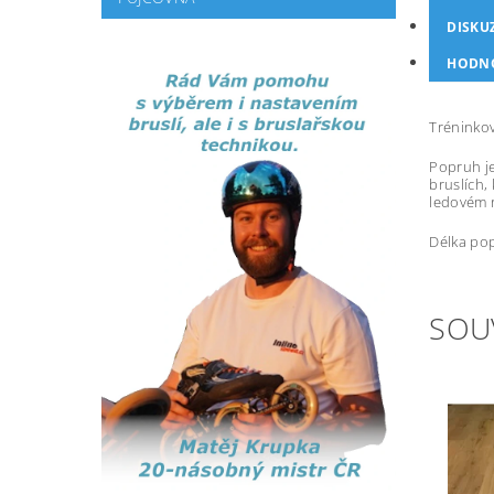
DISKU
HODNO
Tréninkov
Popruh je
bruslích,
ledovém r
Délka po
SOU