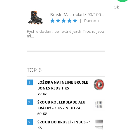
Ok
Brusle Macroblade 90/100 BOA - černá/orange
|
Radomír Bureš
Rychlé dodání, perfektně jezdí. Trochu jsou
mi...
TOP 6
LOŽISKA NA INLINE BRUSLE
BONES REDS 1 KS
79 Kč
ŠROUB ROLLERBLADE ALU
KRÁTKÝ - 1 KS - NEUTRAL
69 Kč
ŠROUB DO BRUSLÍ - INBUS - 1
KS