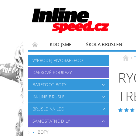
KDO JSME
ŠKOLA BRUSLENÍ
ZÁVODNÍ TÝM
OBCHODNÍ PODMÍNKY
VÝPRODEJ VIVOBAREFOOT
RY
DÁRKOVÉ POUKAZY
BAREFOOT BOTY
TR
IN-LINE BRUSLE
BRUSLE NA LED
SAMOSTATNÉ DÍLY
BOTY