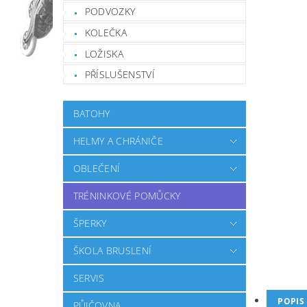
PODVOZKY
KOLEČKA
LOŽISKA
PŘÍSLUŠENSTVÍ
BATOHY
HELMY A CHRÁNIČE
OBLEČENÍ
TRÉNINKOVÉ POMŮCKY
ŠPERKY
ŠKOLA BRUSLENÍ
SERVIS
POPIS
PŮJČOVNA