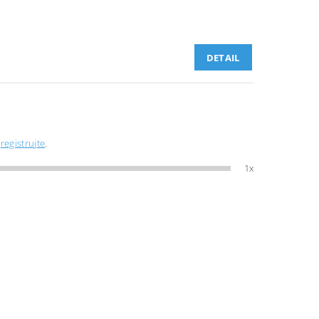
DETAIL
e
registrujte
.
1x