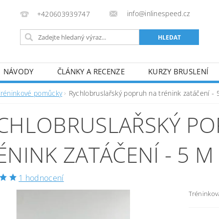
info@inlinespeed.cz
+420603939747
NÁVODY
ČLÁNKY A RECENZE
KURZY BRUSLENÍ
REKLAMACE A VRÁCENÍ ZBOŽÍ
Tréninkové pomůcky
Rychlobruslařský popruh na trénink zatáčení - 
CHLOBRUSLAŘSKÝ PO
ÉNINK ZATÁČENÍ - 5 M
1 hodnocení
Tréninkov