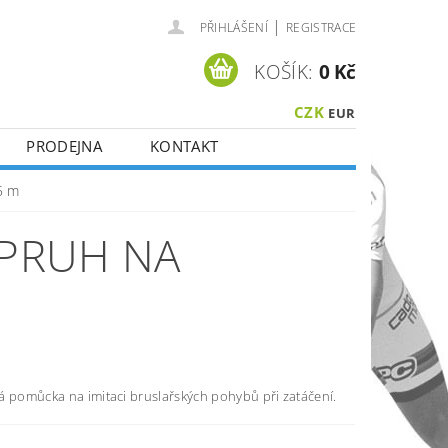
|
PŘIHLÁŠENÍ
REGISTRACE
KOŠÍK:
0 Kč
CZK
EUR
PRODEJNA
KONTAKT
5 m
PRUH NA
á pomůcka na imitaci bruslařských pohybů při zatáčení.