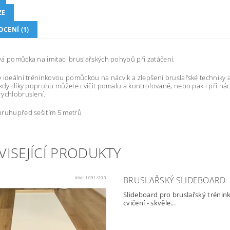
ZE
CENÍ (1)
á pomůcka na imitaci bruslařských pohybů při zatáčení.
 ideální tréninkovou pomůckou na nácvik a zlepšení bruslařské techniky a n
 kdy díky popruhu můžete cvičit pomalu a kontrolovaně, nebo pak i při nácvi
ychlobruslení.
pruhu
před sešitím 5 metrů
VISEJÍCÍ PRODUKTY
Kód:
1091/200
BRUSLAŘSKÝ SLIDEBOARD
Slideboard pro bruslařský tréni
cvičení - skvěle...