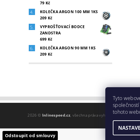
79 Kč
KOLEČKA ARGON 100 MM 1KS
209 Kč
VYPROŠŤOVACÍ BODCE
ZANDSTRA
699 Kč
KOLEČKA ARGON 90 MM 1KS
209 Kč
Tyto webové
společností
tohoto webu
2026 ©
Inlinespeed.cz
, všechna práva vyhrazena
NASTAVE
Odstoupit od smlouvy