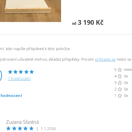
3 190 Kč
od
ní, kdo napíše příspěvek k této položce.
istrovaní uživatelé mohou vkládat příspěvky. Prosím
přihlaste se
nebo s
0
5
4
0x
1 hodnocení
3
0x
2
0x
t hodnocení
1
0x
Zuzana Šťastná
|
1.1.2026