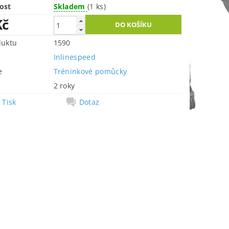
ost
Skladem
(1 ks)
Kč
duktu
1590
Inlinespeed
e
Tréninkové pomůcky
2 roky
Tisk
Dotaz