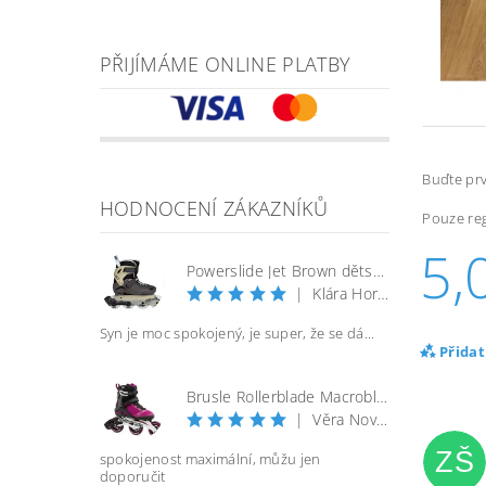
PŘIJÍMÁME ONLINE PLATBY
Buďte prv
HODNOCENÍ ZÁKAZNÍKŮ
Pouze reg
5,
Powerslide Jet Brown dětské kolečkové brusle
|
Klára Horáčková
Syn je moc spokojený, je super, že se dá...
Přida
Brusle Rollerblade Macroblade 100 3WD W - vel. 40
|
Věra Nováková
ZŠ
spokojenost maximální, můžu jen
doporučit