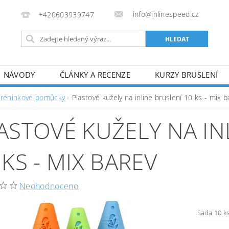
info@inlinespeed.cz
+420603939747
NÁVODY
ČLÁNKY A RECENZE
KURZY BRUSLENÍ
REKLAMACE A VRÁCENÍ ZBOŽÍ
Tréninkové pomůcky
Plastové kužely na inline bruslení 10 ks - mix b
ASTOVÉ KUŽELY NA IN
 KS - MIX BAREV
Neohodnoceno
Sada 10 ks