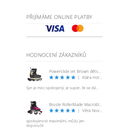
PŘIJÍMÁME ONLINE PLATBY
HODNOCENÍ ZÁKAZNÍKŮ
Powerslide Jet Brown dětské kolečkové brusle
|
Klára Horáčková
Syn je moc spokojený, je super, že se dá...
Brusle Rollerblade Macroblade 100 3WD W - vel. 40
|
Věra Nováková
spokojenost maximální, můžu jen
doporučit