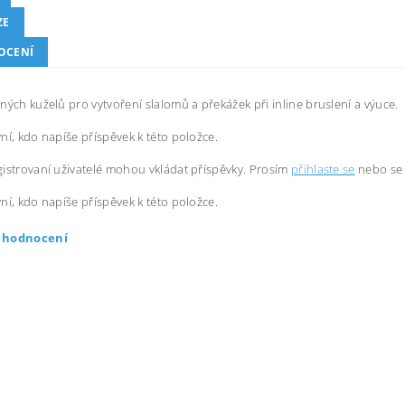
ZE
OCENÍ
ných kuželů pro vytvoření slalomů a překážek při inline bruslení a výuce.
ní, kdo napíše příspěvek k této položce.
istrovaní uživatelé mohou vkládat příspěvky. Prosím
přihlaste se
nebo s
ní, kdo napíše příspěvek k této položce.
t hodnocení