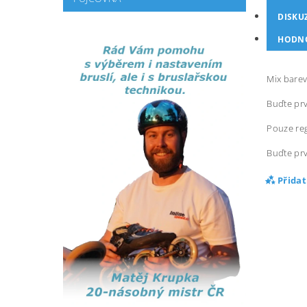
DISKU
HODN
Mix barev
Buďte prv
Pouze reg
Buďte prv
Přida