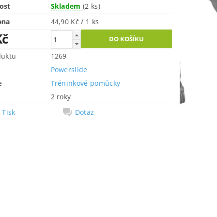
ost
Skladem
(2 ks)
ena
44,90 Kč / 1 ks
Kč
duktu
1269
Powerslide
e
Tréninkové pomůcky
2 roky
Tisk
Dotaz