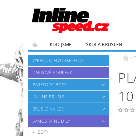
KDO JSME
ŠKOLA BRUSLENÍ
ZÁVODNÍ TÝM
OBCHODNÍ PODMÍNKY
VÝPRODEJ VIVOBAREFOOT
PL
DÁRKOVÉ POUKAZY
BAREFOOT BOTY
10
IN-LINE BRUSLE
BRUSLE NA LED
SAMOSTATNÉ DÍLY
BOTY