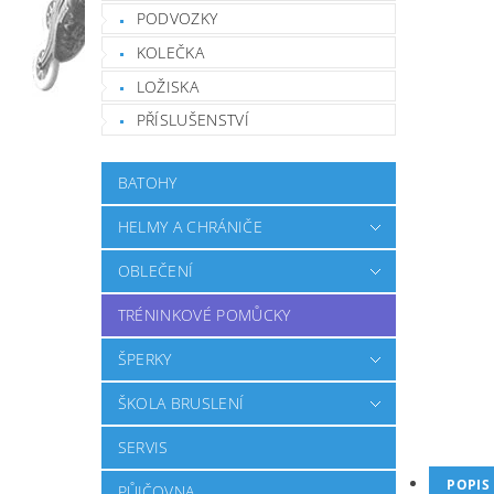
PODVOZKY
KOLEČKA
LOŽISKA
PŘÍSLUŠENSTVÍ
BATOHY
HELMY A CHRÁNIČE
OBLEČENÍ
TRÉNINKOVÉ POMŮCKY
ŠPERKY
ŠKOLA BRUSLENÍ
SERVIS
POPIS
PŮJČOVNA