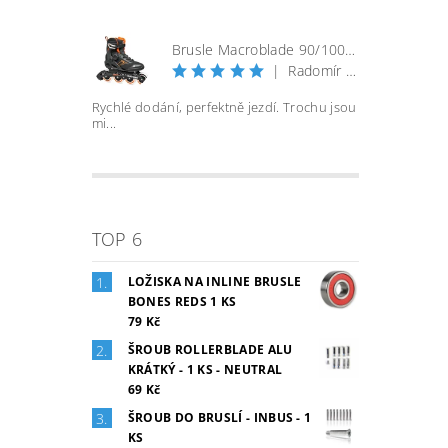
Brusle Macroblade 90/100 BOA - černá/orange
|
Radomír Bureš
Rychlé dodání, perfektně jezdí. Trochu jsou
mi...
TOP 6
LOŽISKA NA INLINE BRUSLE
BONES REDS 1 KS
79 Kč
ŠROUB ROLLERBLADE ALU
KRÁTKÝ - 1 KS - NEUTRAL
69 Kč
ŠROUB DO BRUSLÍ - INBUS - 1
KS