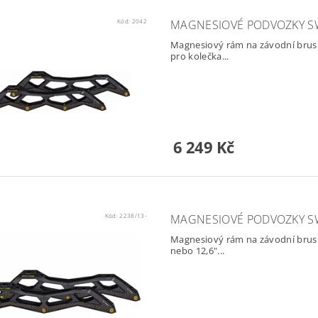
Kód:
2042
MAGNESIOVÉ PODVOZKY SW
Magnesiový rám na závodní brusl
pro kolečka...
6 249 Kč
Kód:
2238/13-
MAGNESIOVÉ PODVOZKY S
Magnesiový rám na závodní brusl
nebo 12,6"...