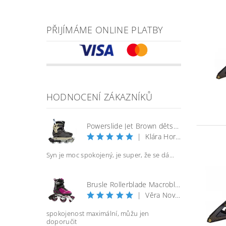
PŘIJÍMÁME ONLINE PLATBY
HODNOCENÍ ZÁKAZNÍKŮ
Powerslide Jet Brown dětské kolečkové brusle
|
Klára Horáčková
Syn je moc spokojený, je super, že se dá...
Brusle Rollerblade Macroblade 100 3WD W - vel. 40
|
Věra Nováková
spokojenost maximální, můžu jen
doporučit