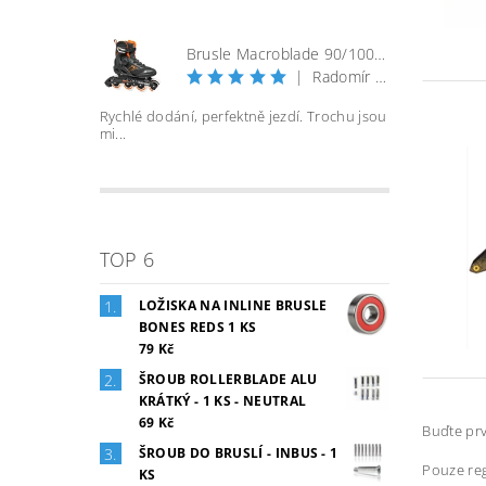
Brusle Macroblade 90/100 BOA - černá/orange
|
Radomír Bureš
Rychlé dodání, perfektně jezdí. Trochu jsou
mi...
TOP 6
LOŽISKA NA INLINE BRUSLE
BONES REDS 1 KS
79 Kč
ŠROUB ROLLERBLADE ALU
KRÁTKÝ - 1 KS - NEUTRAL
69 Kč
Buďte prv
ŠROUB DO BRUSLÍ - INBUS - 1
Pouze reg
KS