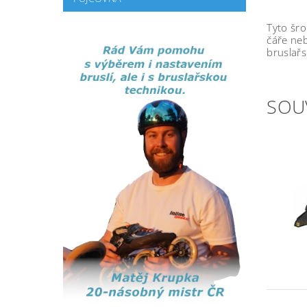
Tyto šro
čáře neb
bruslařs
SOU