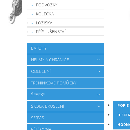
PODVOZKY
KOLEČKA
LOŽISKA
PŘÍSLUŠENSTVÍ
BATOHY
HELMY A CHRÁNIČE
OBLEČENÍ
TRÉNINKOVÉ POMŮCKY
ŠPERKY
POPIS
ŠKOLA BRUSLENÍ
DISKU
SERVIS
HODN
PŮJČOVNA