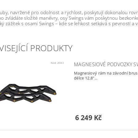
uby, navržené pro odolnost a rychlost, poskytují dokonalou rovnov
o zvládáte složité manévry, osy Swings ​​vám poskytnou bezkonk
ký zážitek s osami Swings – kde se lehkost setkává s pevností a 
VISEJÍCÍ PRODUKTY
Kód:
2043
MAGNESIOVÉ PODVOZKY SWI
Magnesiový rám na závodní brusl
délce 12,8"...
6 249 Kč