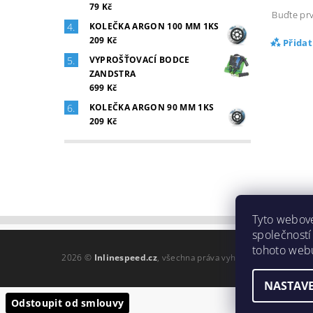
79 Kč
Buďte prv
KOLEČKA ARGON 100 MM 1KS
209 Kč
Přida
VYPROŠŤOVACÍ BODCE
ZANDSTRA
699 Kč
KOLEČKA ARGON 90 MM 1KS
209 Kč
Tyto webové
společností
tohoto webu
2026 ©
Inlinespeed.cz
, všechna práva vyhrazena
NASTAVE
Odstoupit od smlouvy