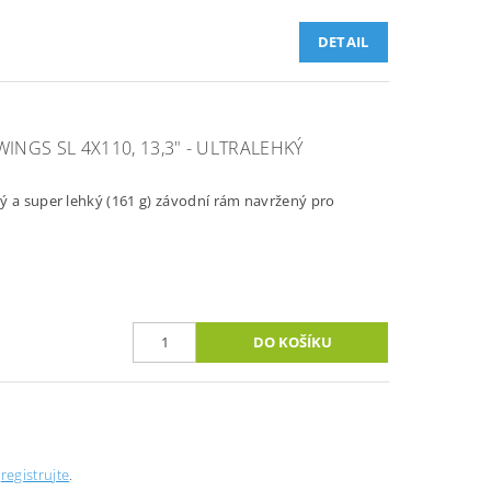
DETAIL
NGS SL 4X110, 13,3" - ULTRALEHKÝ
ý a super lehký (161 g) závodní rám navržený pro
e
registrujte
.