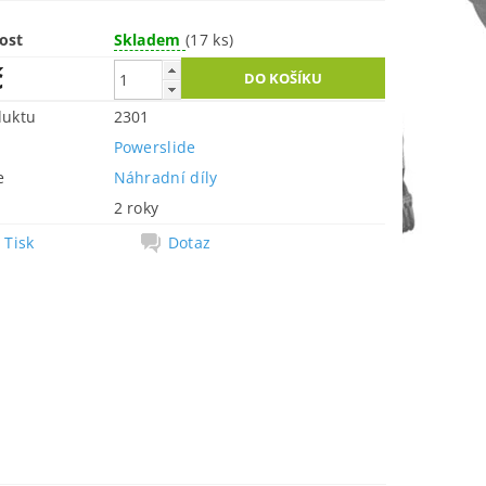
ost
Skladem
(17 ks)
č
duktu
2301
Powerslide
e
Náhradní díly
2 roky
Tisk
Dotaz