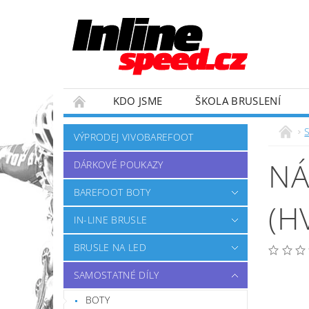
KDO JSME
ŠKOLA BRUSLENÍ
ZÁVODNÍ TÝM
OBCHODNÍ PODMÍNKY
VÝPRODEJ VIVOBAREFOOT
NÁ
DÁRKOVÉ POUKAZY
BAREFOOT BOTY
(H
IN-LINE BRUSLE
BRUSLE NA LED
SAMOSTATNÉ DÍLY
BOTY