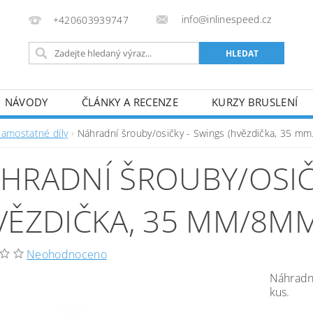
info@inlinespeed.cz
+420603939747
NÁVODY
ČLÁNKY A RECENZE
KURZY BRUSLENÍ
REKLAMACE A VRÁCENÍ ZBOŽÍ
Samostatné díly
Náhradní šrouby/osičky - Swings (hvězdička, 35 m
HRADNÍ ŠROUBY/OSIČ
VĚZDIČKA, 35 MM/8M
Neohodnoceno
Náhradní
kus.