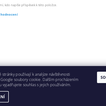
ní, kdo napíše příspěvek k této položce.
t hodnocení
 stránky používají k analýze návštěvnosti
SO
 Google soubory cookie. Dalším procházením
 vyjadřujete souhlas s jejich používáním.
NÍ