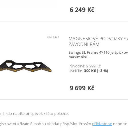
6 249 Kč
Kód:
2449
MAGNESIOVÉ PODVOZKY SWI
ZÁVODNÍ RÁM
Swings SL Frame 4×110 je špičkov
maximální...
Původně:
9 999 Kč
Ušetříte
:
300 Kč (–3 %)
9 699 Kč
ní, kdo napíše příspěvek k této položce.
istrovaní uživatelé mohou vkládat příspěvky. Prosím
přihlaste se
nebo s