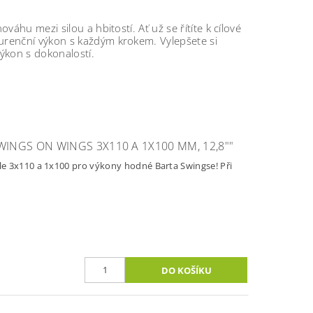
áhu mezi silou a hbitostí. Ať už se řítíte k cílové
urenční výkon s každým krokem. Vylepšete si
výkon s dokonalostí.
NGS ON WINGS 3X110 A 1X100 MM, 12,8""
e 3x110 a 1x100 pro výkony hodné Barta Swingse! Při