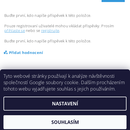
Buďte první, kdo napíše příspěvek k této položce.
Pouze registrovaní uživatelé mohou vkládat příspěvky. Prosím
přihlaste se
nebo se
registrujte
.
Buďte první, kdo napíše příspěvek k této položce.
Přidat hodnocení
Tyto webové stránky používají k analýze návštěvnosti
společností Google soubory cookie. Dalším procházením
tohoto webu vyjadřujete souhlas s jejich používáním.
2026 ©
Inlinespeed.cz
, všechna práva vyhrazena
NASTAVENÍ
Vytvořil Shoptet
SOUHLASÍM
Odstoupit od smlouvy