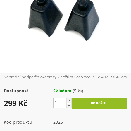
Náhradní podpatěnky/dorazy k nožům Cadomotus (R940 a R304) 2ks
Dostupnost
Skladem
(5 ks)
299 Kč
Kód produktu
2325