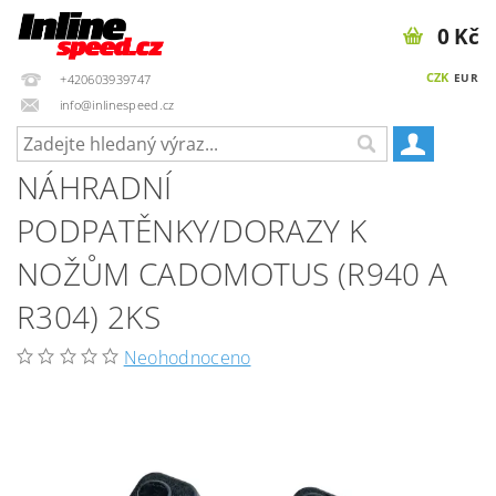
0 Kč
CZK
EUR
+420603939747
info@inlinespeed.cz
NÁHRADNÍ
PODPATĚNKY/DORAZY K
NOŽŮM CADOMOTUS (R940 A
R304) 2KS
Neohodnoceno